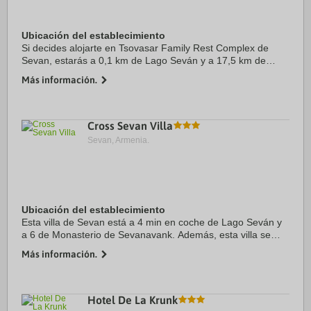
Ubicación del establecimiento
Si decides alojarte en Tsovasar Family Rest Complex de
Sevan, estarás a 0,1 km de Lago Seván y a 17,5 km de
Monasterio de Sevanavank. Además, este apartotel de playa
Más información.
se encuentra a 28,3 km de Parque ...
Cross Sevan Villa
Sevan, Armenia.
Ubicación del establecimiento
Esta villa de Sevan está a 4 min en coche de Lago Seván y
a 6 de Monasterio de Sevanavank. Además, esta villa se
encuentra a 19 km de Dilijan National Park y a 24,4 km de
Más información.
Parque municipal ...
Hotel De La Krunk