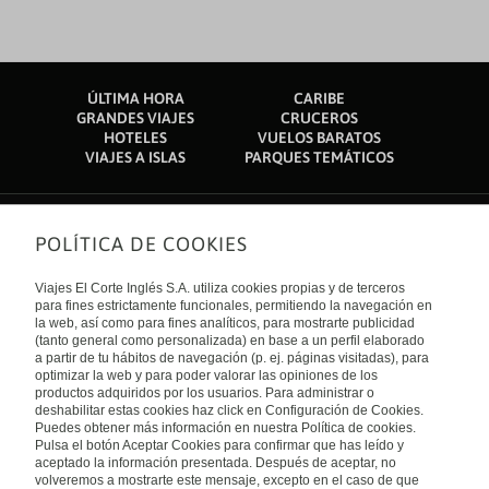
ÚLTIMA HORA
CARIBE
GRANDES VIAJES
CRUCEROS
HOTELES
VUELOS BARATOS
VIAJES A ISLAS
PARQUES TEMÁTICOS
POLÍTICA DE COOKIES
Sobre nosotros
Quiénes somos
Viajes El Corte Inglés S.A. utiliza cookies propias y de terceros
Financiación
Enlaces de interés
para fines estrictamente funcionales, permitiendo la navegación en
Sostenibilidad
la web, así como para fines analíticos, para mostrarte publicidad
Turismo accesible
(tanto general como personalizada) en base a un perfil elaborado
Guías de viaje
Tarjeta El Corte Inglés
a partir de tu hábitos de navegación (p. ej. páginas visitadas), para
Catálogos
Trabaja con nosotros
Internacional
optimizar la web y para poder valorar las opiniones de los
Auto check-in
El Corte Inglés
productos adquiridos por los usuarios. Para administrar o
Condiciones Generales
Canal Ético
deshabilitar estas cookies haz click en Configuración de Cookies.
Política de privacidad
España
Política de cookies
Puedes obtener más información en nuestra Política de cookies.
Accesibilidad
Pulsa el botón Aceptar Cookies para confirmar que has leído y
Empresas/ Grupos
aceptado la información presentada. Después de aceptar, no
Visita nuestro blog
volveremos a mostrarte este mensaje, excepto en el caso de que