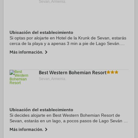
Sevan, Armenia.
Ubicación del establecimiento
Si optas por alojarte en Hotel de la Krunk de Sevan, estarás
cerca de la playa y a apenas 3 min a pie de Lago Seván.
Además, este hotel se encuentra a 6,1 km de Monasterio de
Más información.
Sevanavank y a 18 km de ...
Best Western Bohemian Resort
Sevan, Armenia.
Ubicación del establecimiento
Si decides alojarte en Best Western Bohemian Resort de
Sevan, estarás en un lago, a pocos pasos de Lago Seván y
a solo 2 min en coche de Monasterio de Sevanavank.
Más información.
Además, este hotel de playa se encuentra a ...