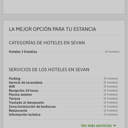
LA MEJOR OPCIÓN PARA TU ESTANCIA
CATEGORÍAS DE HOTELES EN SEVAN
Hoteles 3 Estrellas
(4 hoteles)
SERVICIOS DE LOS HOTELES EN SEVAN
Parking
(5 hoteles)
Servicio de lavandería
(5 hoteles)
Wifi
(5 hoteles)
Recepción 24 horas
(4 hoteles)
Piscina exterior
(4 hoteles)
Terraza
(4 hoteles)
Traslado al Aeropuerto
(4 hoteles)
Zona/instalación de barbacoa
(3 hoteles)
Restaurante
(3 hoteles)
Información turística
(3 hoteles)
Ver más servicios