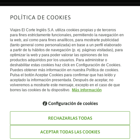
POLÍTICA DE COOKIES
Sobre nosotros
Quiénes somos
Viajes El Corte Inglés S.A. utiliza cookies propias y de terceros
Financiación
Enlaces de interés
para fines estrictamente funcionales, permitiendo la navegación en
Sostenibilidad
la web, así como para fines analíticos, para mostrarte publicidad
Turismo accesible
(tanto general como personalizada) en base a un perfil elaborado
Guías de viaje
Tarjeta El Corte Inglés
a partir de tu hábitos de navegación (p. ej. páginas visitadas), para
Catálogos
Trabaja con nosotros
Internacional
optimizar la web y para poder valorar las opiniones de los
Auto check-in
El Corte Inglés
productos adquiridos por los usuarios. Para administrar o
Condiciones Generales
Canal Ético
deshabilitar estas cookies haz click en Configuración de Cookies.
Política de privacidad
España
Política de cookies
Puedes obtener más información en nuestra Política de cookies.
Accesibilidad
Pulsa el botón Aceptar Cookies para confirmar que has leído y
Empresas/ Grupos
aceptado la información presentada. Después de aceptar, no
Visita nuestro blog
volveremos a mostrarte este mensaje, excepto en el caso de que
borres las cookies de tu dispositivo.
Más información
Blog de Viajes el Corte inglés
Configuración de cookies
RECHAZARLAS TODAS
ACEPTAR TODAS LAS COOKIES