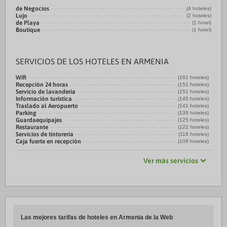
de Negocios
(4 hoteles)
Lujo
(2 hoteles)
de Playa
(1 hotel)
Boutique
(1 hotel)
SERVICIOS DE LOS HOTELES EN ARMENIA
Wifi
(161 hoteles)
Recepción 24 horas
(151 hoteles)
Servicio de lavandería
(151 hoteles)
Información turística
(145 hoteles)
Traslado al Aeropuerto
(141 hoteles)
Parking
(139 hoteles)
Guardaequipajes
(125 hoteles)
Restaurante
(122 hoteles)
Servicios de tintorería
(116 hoteles)
Caja fuerte en recepción
(109 hoteles)
Ver más servicios
Las mejores tarifas de hoteles en Armenia de la Web