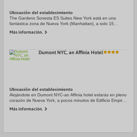
Ubicación del establecimiento
The Gardens Sonesta ES Suites New York está en una
fantástica zona de Nueva York (Manhattan), a solo 15
minutos a pie de Central Park y Quinta Avenida. Además,
Más información.
este hotel se encuentra a 0,6 km de Memorial ...
Dumont NYC, an Affinia Hotel
Ubicación del establecimiento
Alojándote en Dumont NYC-an Affinia hotel estarás en pleno
corazón de Nueva York, a pocos minutos de Edificio Empire
State y de Edificio Chrysler. Este apartotel de 4 estrellas se
Más información.
encuentra cerca de ...