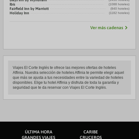
Days Inn by Wyndham
Ibis
(1088 hoteles)
Fairfield Inn by Marriott
(940 hoteles)
Holiday Inn
(1182 hoteles)
Ver más cadenas
Viajes El Corte Inglés te ofrece las mejores ofertas de hoteles
Affinia. Nuestra selección de hoteles Affinia te permite elegir aquel
que más se ajusta a tus necesidades entre la variedad de hoteles
disponibles. Elige tu hotel Affinia y disfruta de toda la garantía y
seguridad que te da reservar con Viajes El Corte Inglés.
ÚLTIMA HORA
CARIBE
GRANDES VIAJES
CRUCEROS