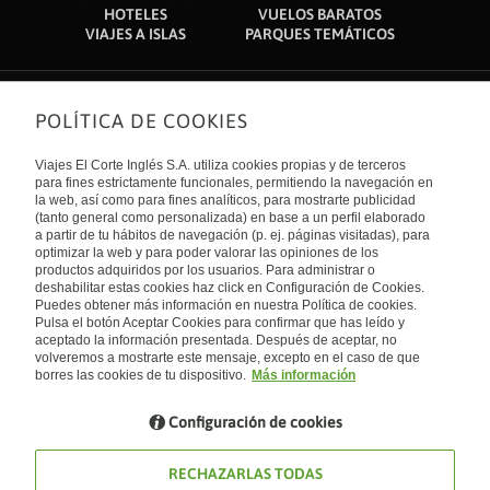
HOTELES
VUELOS BARATOS
VIAJES A ISLAS
PARQUES TEMÁTICOS
POLÍTICA DE COOKIES
Sobre nosotros
Quiénes somos
Viajes El Corte Inglés S.A. utiliza cookies propias y de terceros
Financiación
Enlaces de interés
para fines estrictamente funcionales, permitiendo la navegación en
Sostenibilidad
la web, así como para fines analíticos, para mostrarte publicidad
Turismo accesible
(tanto general como personalizada) en base a un perfil elaborado
Guías de viaje
Tarjeta El Corte Inglés
a partir de tu hábitos de navegación (p. ej. páginas visitadas), para
Catálogos
Trabaja con nosotros
Internacional
optimizar la web y para poder valorar las opiniones de los
Auto check-in
El Corte Inglés
productos adquiridos por los usuarios. Para administrar o
Condiciones Generales
Canal Ético
deshabilitar estas cookies haz click en Configuración de Cookies.
Política de privacidad
España
Política de cookies
Puedes obtener más información en nuestra Política de cookies.
Accesibilidad
Pulsa el botón Aceptar Cookies para confirmar que has leído y
Empresas/ Grupos
aceptado la información presentada. Después de aceptar, no
Visita nuestro blog
volveremos a mostrarte este mensaje, excepto en el caso de que
borres las cookies de tu dispositivo.
Más información
Blog de Viajes el Corte inglés
Configuración de cookies
RECHAZARLAS TODAS