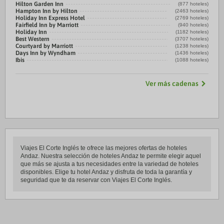
Hilton Garden Inn
(877 hoteles)
Hampton Inn by Hilton
(2463 hoteles)
Holiday Inn Express Hotel
(2769 hoteles)
Fairfield Inn by Marriott
(940 hoteles)
Holiday Inn
(1182 hoteles)
Best Western
(3707 hoteles)
Courtyard by Marriott
(1238 hoteles)
Days Inn by Wyndham
(1436 hoteles)
Ibis
(1088 hoteles)
Ver más cadenas
Viajes El Corte Inglés te ofrece las mejores ofertas de hoteles
Andaz. Nuestra selección de hoteles Andaz te permite elegir aquel
que más se ajusta a tus necesidades entre la variedad de hoteles
disponibles. Elige tu hotel Andaz y disfruta de toda la garantía y
seguridad que te da reservar con Viajes El Corte Inglés.