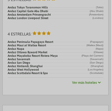
Andaz Tokyo Toranomon Hills
(Tokio)
Andaz Capital Gate Abu Dhabi
(Abu Dhabi)
Andaz Amsterdam Prinsengracht
(Ámsterdam)
Andaz London Liverpool Street
(Londres)
4 ESTRELLAS:
Andaz Peninsula Papagayo Resort
(Papagayo)
Andaz Maui at Wailea Resort
(Wailea (Maui))
Andaz Napa
(Napa)
Andaz Ottawa Byward Market
(Ottawa)
Andaz Mayakoba Resort Riviera Maya
(Playa del Carmen)
Andaz Savannah
(Savannah)
Andaz San Diego
(San Diego)
Andaz Xintiandi, Shanghai
(Shanghai)
Andaz West Hollywood
(Los Angeles)
Andaz Scottsdale Resort & Spa
(Scottsdale)
Ver más hoteles