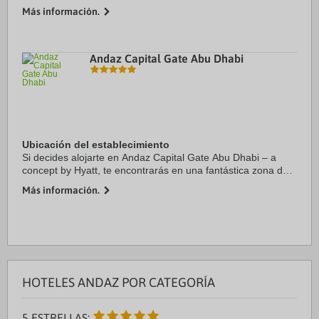
Vihar) y estarás a menos de 15 minutos en coche de Parque
Más información.
empresarial DLF Cyber City y ...
Andaz Capital Gate Abu Dhabi
Ubicación del establecimiento
Si decides alojarte en Andaz Capital Gate Abu Dhabi – a
concept by Hyatt, te encontrarás en una fantástica zona de
Abu Dabi (Al Rawdah), estarás a 1 min en coche de Abu
Más información.
Dhabi National Exhibition Centre y a ...
HOTELES ANDAZ POR CATEGORÍA
5 ESTRELLAS: