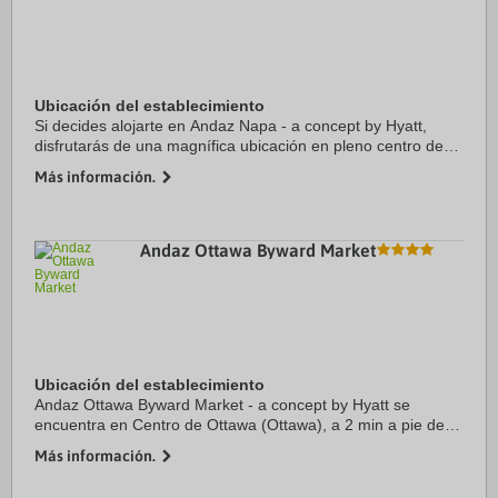
Ubicación del establecimiento
Si decides alojarte en Andaz Napa - a concept by Hyatt,
disfrutarás de una magnífica ubicación en pleno centro de
Napa, y apenas te separarán 15 minutos a pie de Tren
Más información.
vinícola del valle de Napa y Bodegas ...
Andaz Ottawa Byward Market
Ubicación del establecimiento
Andaz Ottawa Byward Market - a concept by Hyatt se
encuentra en Centro de Ottawa (Ottawa), a 2 min a pie de
Mercado Byward Market Square y a 5 min de University of
Más información.
Ottawa. Además, este hotel se encuentra a ...