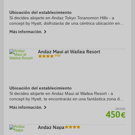
Ubicación del establecimiento
Si decides alojarte en Andaz Tokyo Toranomon Hills - a
concept by Hyatt, disfrutarás de una céntrica ubicación en
Tokio, a solo cinco minutos en coche de Palacio Imperial de
Más información.
Tokio y Torre de Tokio. Además, ...
Andaz Maui at Wailea Resort
Ubicación del establecimiento
Si decides alojarte en Andaz Maui at Wailea Resort - a
concept by Hyatt, te encontrarás en una fantástica zona de
Kihei (Wailea), apenas te separarán cinco minutos en coche
Más información.
desde
de Tiendas de Wailea y Playa ...
450
€
Andaz Napa