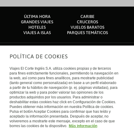
ÚLTIMA HORA
CARIBE
GRANDES VIAJES
CRUCEROS
HOTELES
VUELOS BARATOS
VIAJES A ISLAS
PARQUES TEMÁTICOS
POLÍTICA DE COOKIES
Sobre nosotros
Quiénes somos
Viajes El Corte Inglés S.A. utiliza cookies propias y de terceros
Financiación
Enlaces de interés
para fines estrictamente funcionales, permitiendo la navegación en
Sostenibilidad
la web, así como para fines analíticos, para mostrarte publicidad
Turismo accesible
(tanto general como personalizada) en base a un perfil elaborado
Guías de viaje
Tarjeta El Corte Inglés
a partir de tu hábitos de navegación (p. ej. páginas visitadas), para
Catálogos
Trabaja con nosotros
Internacional
optimizar la web y para poder valorar las opiniones de los
Auto check-in
El Corte Inglés
productos adquiridos por los usuarios. Para administrar o
Condiciones Generales
Canal Ético
deshabilitar estas cookies haz click en Configuración de Cookies.
Política de privacidad
España
Política de cookies
Puedes obtener más información en nuestra Política de cookies.
Accesibilidad
Pulsa el botón Aceptar Cookies para confirmar que has leído y
Empresas/ Grupos
aceptado la información presentada. Después de aceptar, no
Visita nuestro blog
volveremos a mostrarte este mensaje, excepto en el caso de que
borres las cookies de tu dispositivo.
Más información
Blog de Viajes el Corte inglés