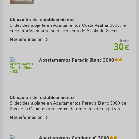
Ubicación del establecimiento
Si decides alojarte en Apartamentos Costa Azahar 3000, te
encontrarás en una fantástica zona de Alcalà de Xivert
(Alcossebre) y apenas te separarán cinco minutos en coche
Más información.
desde
de Platja del Carregador y Playa ...
30
€
Apartamentos Paradis Blanc 3000
Ubicación del establecimiento
Si decides alojarte en Apartamentos Paradis Blanc 3000 de
Pas de la Casa, estarás cerca de remontes de esquí y a
menos de 15 minutos en coche de Estación de esquí de Pas
Más información.
de la Casa y Estación de esquí de ...
Apartamentos Candanchú 3000