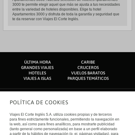
3000 te permite elegir aquel que más se ajusta a tus necesidades
entre la variedad de hoteles disponibles. Elige tu hotel
Apartamentos 3000 y disfruta de toda la garantía y seguridad que
te da reservar con Viajes El Corte Inglés.
ÚLTIMA HORA
CARIBE
GRANDES VIAJES
CRUCEROS
HOTELES
VUELOS BARATOS
VIAJES A ISLAS
PARQUES TEMÁTICOS
POLÍTICA DE COOKIES
Sobre nosotros
Quiénes somos
Viajes El Corte Inglés S.A. utiliza cookies propias y de terceros
Financiación
Enlaces de interés
para fines estrictamente funcionales, permitiendo la navegación en
Sostenibilidad
la web, así como para fines analíticos, para mostrarte publicidad
Turismo accesible
(tanto general como personalizada) en base a un perfil elaborado
Guías de viaje
Tarjeta El Corte Inglés
a partir de tu hábitos de navegación (p. ej. páginas visitadas), para