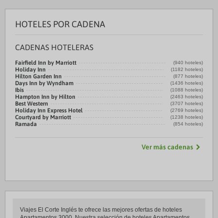
HOTELES POR CADENA
CADENAS HOTELERAS
Fairfield Inn by Marriott
(940 hoteles)
Holiday Inn
(1182 hoteles)
Hilton Garden Inn
(877 hoteles)
Days Inn by Wyndham
(1436 hoteles)
Ibis
(1088 hoteles)
Hampton Inn by Hilton
(2463 hoteles)
Best Western
(3707 hoteles)
Holiday Inn Express Hotel
(2769 hoteles)
Courtyard by Marriott
(1238 hoteles)
Ramada
(854 hoteles)
Ver más cadenas
Viajes El Corte Inglés te ofrece las mejores ofertas de hoteles
Apartamentos 3000. Nuestra selección de hoteles Apartamentos