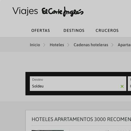
OFERTAS
DESTINOS
CRUCEROS
Inicio
Hoteles
Cadenas hoteleras
Aparta
Destino
N
fo
to
in
wi
th
HOTELES APARTAMENTOS 3000 RECOME
ca
a
se