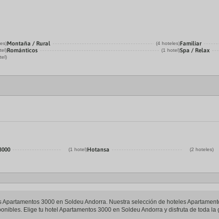
Montaña / Rural
Familiar
les)
(4 hoteles)
Románticos
Spa / Relax
tel)
(1 hotel)
tel)
3000
Hotansa
(1 hotel)
(2 hoteles)
eles Apartamentos 3000 en Soldeu Andorra. Nuestra selección de hoteles Apartamen
ponibles. Elige tu hotel Apartamentos 3000 en Soldeu Andorra y disfruta de toda la 