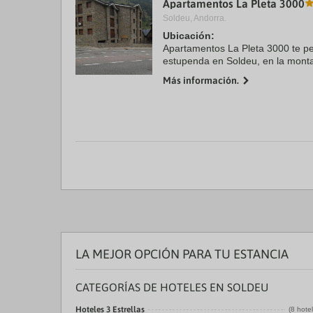
Apartamentos La Pleta 3000
a
Soldeu, Andorra.
da
P
Ubicación:
th
Apartamentos La Pleta 3000 te pe
qu
estupenda en Soldeu, en la monta
m
Estación de esquí de Soldeu y Est
k
Más información.
complejo de apartamentos se encu
to
ge
th
k
sh
fo
c
da
LA MEJOR OPCIÓN PARA TU ESTANCIA
CATEGORÍAS DE HOTELES EN SOLDEU
Hoteles 3 Estrellas
(8 hote