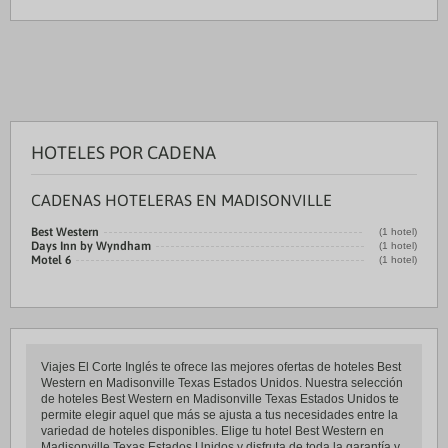
HOTELES POR CADENA
CADENAS HOTELERAS EN MADISONVILLE
Best Western
(1 hotel)
Days Inn by Wyndham
(1 hotel)
Motel 6
(1 hotel)
Viajes El Corte Inglés te ofrece las mejores ofertas de hoteles Best
Western en Madisonville Texas Estados Unidos. Nuestra selección
de hoteles Best Western en Madisonville Texas Estados Unidos te
permite elegir aquel que más se ajusta a tus necesidades entre la
variedad de hoteles disponibles. Elige tu hotel Best Western en
Madisonville Texas Estados Unidos y disfruta de toda la garantía y