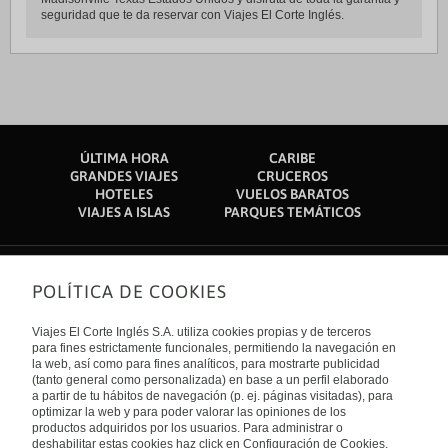
seguridad que te da reservar con Viajes El Corte Inglés.
ÚLTIMA HORA
CARIBE
GRANDES VIAJES
CRUCEROS
HOTELES
VUELOS BARATOS
VIAJES A ISLAS
PARQUES TEMÁTICOS
POLÍTICA DE COOKIES
Sobre nosotros
Quiénes somos
Viajes El Corte Inglés S.A. utiliza cookies propias y de terceros
Financiación
Enlaces de interés
para fines estrictamente funcionales, permitiendo la navegación en
Sostenibilidad
la web, así como para fines analíticos, para mostrarte publicidad
Turismo accesible
(tanto general como personalizada) en base a un perfil elaborado
Guías de viaje
Tarjeta El Corte Inglés
a partir de tu hábitos de navegación (p. ej. páginas visitadas), para
Catálogos
Trabaja con nosotros
Internacional
optimizar la web y para poder valorar las opiniones de los
Auto check-in
El Corte Inglés
productos adquiridos por los usuarios. Para administrar o
Condiciones Generales
Canal Ético
deshabilitar estas cookies haz click en Configuración de Cookies.
Política de privacidad
España