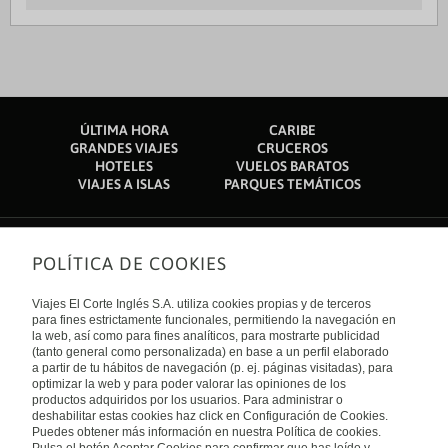
ÚLTIMA HORA
CARIBE
GRANDES VIAJES
CRUCEROS
HOTELES
VUELOS BARATOS
VIAJES A ISLAS
PARQUES TEMÁTICOS
POLÍTICA DE COOKIES
Sobre nosotros
Quiénes somos
Viajes El Corte Inglés S.A. utiliza cookies propias y de terceros
Financiación
Enlaces de interés
para fines estrictamente funcionales, permitiendo la navegación en
Sostenibilidad
la web, así como para fines analíticos, para mostrarte publicidad
Turismo accesible
(tanto general como personalizada) en base a un perfil elaborado
Guías de viaje
Tarjeta El Corte Inglés
a partir de tu hábitos de navegación (p. ej. páginas visitadas), para
Catálogos
Trabaja con nosotros
Internacional
optimizar la web y para poder valorar las opiniones de los
Auto check-in
El Corte Inglés
productos adquiridos por los usuarios. Para administrar o
Condiciones Generales
Canal Ético
deshabilitar estas cookies haz click en Configuración de Cookies.
Política de privacidad
España
Política de cookies
Puedes obtener más información en nuestra Política de cookies.
Accesibilidad