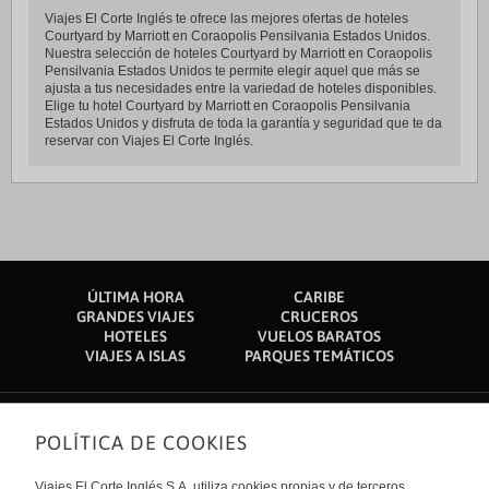
Viajes El Corte Inglés te ofrece las mejores ofertas de hoteles
Courtyard by Marriott en Coraopolis Pensilvania Estados Unidos.
Nuestra selección de hoteles Courtyard by Marriott en Coraopolis
Pensilvania Estados Unidos te permite elegir aquel que más se
ajusta a tus necesidades entre la variedad de hoteles disponibles.
Elige tu hotel Courtyard by Marriott en Coraopolis Pensilvania
Estados Unidos y disfruta de toda la garantía y seguridad que te da
reservar con Viajes El Corte Inglés.
ÚLTIMA HORA
CARIBE
GRANDES VIAJES
CRUCEROS
HOTELES
VUELOS BARATOS
VIAJES A ISLAS
PARQUES TEMÁTICOS
POLÍTICA DE COOKIES
Sobre nosotros
Quiénes somos
Viajes El Corte Inglés S.A. utiliza cookies propias y de terceros