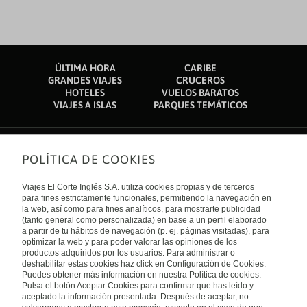
ÚLTIMA HORA
CARIBE
GRANDES VIAJES
CRUCEROS
HOTELES
VUELOS BARATOS
VIAJES A ISLAS
PARQUES TEMÁTICOS
POLÍTICA DE COOKIES
Sobre nosotros
Quiénes somos
Viajes El Corte Inglés S.A. utiliza cookies propias y de terceros
Financiación
Enlaces de interés
para fines estrictamente funcionales, permitiendo la navegación en
Sostenibilidad
la web, así como para fines analíticos, para mostrarte publicidad
Turismo accesible
(tanto general como personalizada) en base a un perfil elaborado
Guías de viaje
Tarjeta El Corte Inglés
a partir de tu hábitos de navegación (p. ej. páginas visitadas), para
Catálogos
Trabaja con nosotros
Internacional
optimizar la web y para poder valorar las opiniones de los
Auto check-in
El Corte Inglés
productos adquiridos por los usuarios. Para administrar o
Condiciones Generales
Canal Ético
deshabilitar estas cookies haz click en Configuración de Cookies.
Política de privacidad
España
Política de cookies
Puedes obtener más información en nuestra Política de cookies.
Accesibilidad
Pulsa el botón Aceptar Cookies para confirmar que has leído y
Empresas/ Grupos
aceptado la información presentada. Después de aceptar, no
Visita nuestro blog