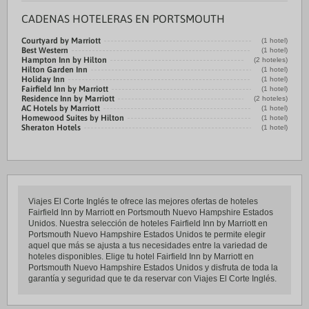
CADENAS HOTELERAS EN PORTSMOUTH
Courtyard by Marriott
(1 hotel)
Best Western
(1 hotel)
Hampton Inn by Hilton
(2 hoteles)
Hilton Garden Inn
(1 hotel)
Holiday Inn
(1 hotel)
Fairfield Inn by Marriott
(1 hotel)
Residence Inn by Marriott
(2 hoteles)
AC Hotels by Marriott
(1 hotel)
Homewood Suites by Hilton
(1 hotel)
Sheraton Hotels
(1 hotel)
Viajes El Corte Inglés te ofrece las mejores ofertas de hoteles
Fairfield Inn by Marriott en Portsmouth Nuevo Hampshire Estados
Unidos. Nuestra selección de hoteles Fairfield Inn by Marriott en
Portsmouth Nuevo Hampshire Estados Unidos te permite elegir
aquel que más se ajusta a tus necesidades entre la variedad de
hoteles disponibles. Elige tu hotel Fairfield Inn by Marriott en
Portsmouth Nuevo Hampshire Estados Unidos y disfruta de toda la
garantía y seguridad que te da reservar con Viajes El Corte Inglés.