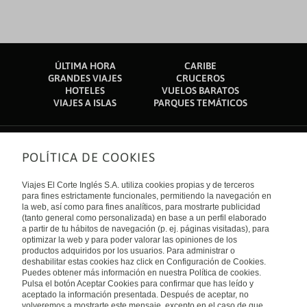
ÚLTIMA HORA
CARIBE
GRANDES VIAJES
CRUCEROS
HOTELES
VUELOS BARATOS
VIAJES A ISLAS
PARQUES TEMÁTICOS
POLÍTICA DE COOKIES
Sobre nosotros
Quiénes somos
Viajes El Corte Inglés S.A. utiliza cookies propias y de terceros
Financiación
Enlaces de interés
para fines estrictamente funcionales, permitiendo la navegación en
Sostenibilidad
la web, así como para fines analíticos, para mostrarte publicidad
Turismo accesible
(tanto general como personalizada) en base a un perfil elaborado
Guías de viaje
Tarjeta El Corte Inglés
a partir de tu hábitos de navegación (p. ej. páginas visitadas), para
Catálogos
Trabaja con nosotros
Internacional
optimizar la web y para poder valorar las opiniones de los
Auto check-in
El Corte Inglés
productos adquiridos por los usuarios. Para administrar o
Condiciones Generales
Canal Ético
deshabilitar estas cookies haz click en Configuración de Cookies.
Política de privacidad
España
Política de cookies
Puedes obtener más información en nuestra Política de cookies.
Accesibilidad
Pulsa el botón Aceptar Cookies para confirmar que has leído y
Empresas/ Grupos
aceptado la información presentada. Después de aceptar, no
Visita nuestro blog
volveremos a mostrarte este mensaje, excepto en el caso de que