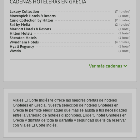
CADENAS HOTELERAS EN GRECIA
Luxury Collection
(7 hoteles)
Movenpick Hotels & Resorts
(1 hotel)
Curio Collection by Hilton
(2 hoteles)
Sol by Meliá
(2 hoteles)
Marriott Hotels & Resorts
(1 hotel)
Hilton Hotels
(1 hotel)
Sheraton Hotels
(1 hotel)
Wyndham Hotels
(4 hoteles)
Hyatt Regency
(1 hotel)
Westin
(1 hotel)
Ver más cadenas
Viajes El Corte Inglés te ofrece las mejores ofertas de hoteles
Ghoteles en Grecia. Nuestra selección de hoteles Ghoteles en
Grecia te permite elegir aquel que más se ajusta a tus necesidades
entre la variedad de hoteles disponibles. Elige tu hotel Ghoteles en
Grecia y disfruta de toda la garantía y seguridad que te da reservar
con Viajes El Corte Inglés.