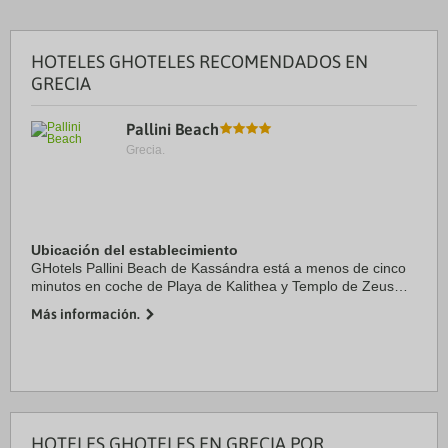
HOTELES GHOTELES RECOMENDADOS EN
GRECIA
Pallini Beach
Grecia.
Ubicación del establecimiento
GΗotels Pallini Beach de Kassándra está a menos de cinco
minutos en coche de Playa de Kalithea y Templo de Zeus
Amón. Además, este hotel de 4 estrellas se encuentra a 5,6
Más información.
km de Museo del Folclore de Afitos ...
HOTELES GHOTELES EN GRECIA POR