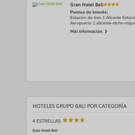
Gran Hotel Bali
a
da
Puntos de Interés:
P
Estación de tren 1:Alicante Estac
th
Aeropuerto 1:alicante-elche-mig
qu
m
Más información.
k
to
ge
th
k
sh
fo
c
da
HOTELES GRUPO BALI POR CATEGORÍA
4 ESTRELLAS:
Gran Hotel Bali