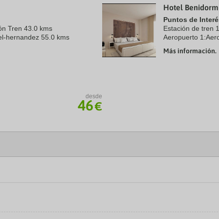
Hotel Benidorm
a
te.
date.
Puntos de Interé
ress
Press
ión Tren 43.0 kms
Estación de tren 
e
the
uel-hernandez 55.0 kms
Aeropuerto 1:Aer
estion
question
kms
ark
mark
Más información.
ey
key
to
t
get
e
the
eyboard
keyboard
ortcuts
shortcuts
desde
46
r
for
€
hanging
changing
tes.
dates.