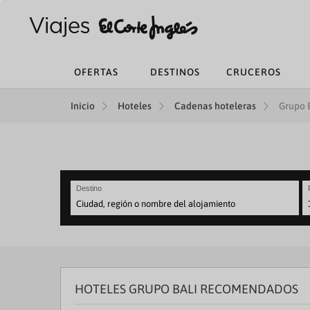
OFERTAS
DESTINOS
CRUCEROS
Inicio
Hoteles
Cadenas hoteleras
Grupo B
Destino
N
fo
to
in
wi
th
HOTELES GRUPO BALI RECOMENDADOS
ca
a
se