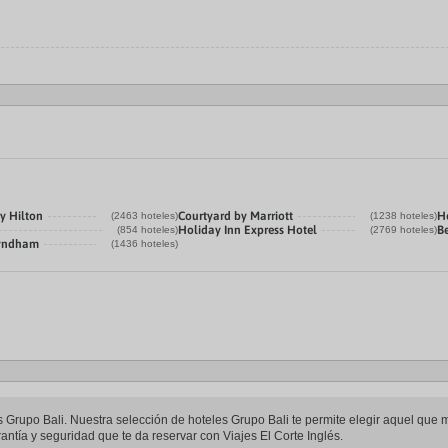
y Hilton
Courtyard by Marriott
H
(2463 hoteles)
(1238 hoteles)
Holiday Inn Express Hotel
B
(854 hoteles)
(2769 hoteles)
Wyndham
(1436 hoteles)
es Grupo Bali. Nuestra selección de hoteles Grupo Bali te permite elegir aquel que
arantía y seguridad que te da reservar con Viajes El Corte Inglés.