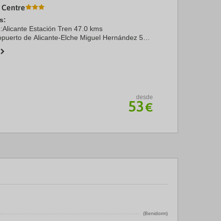
 Centre
s:
1:Alicante Estación Tren 47.0 kms
opuerto de Alicante-Elche Miguel Hernández 59.0
desde
53
€
(Benidorm)