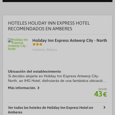
HOTELES HOLIDAY INN EXPRESS HOTEL
RECOMENDADOS EN AMBERES
Holiday Inn Express Antwerp City - North
Amberes, Bélgica.
Ubicación del establecimiento
Si decides alojarte en Holiday Inn Express Antwerp City-
North, an IHG Hotel, disfrutarás de una fantástica ubicación
en el centro de Amberes, a apenas cinco minutos en coche
Más información.
desde
de Sportpaleis y Puerto de ...
43
€
Ver todos los hoteles de Holiday Inn Express Hotel en
Amberes