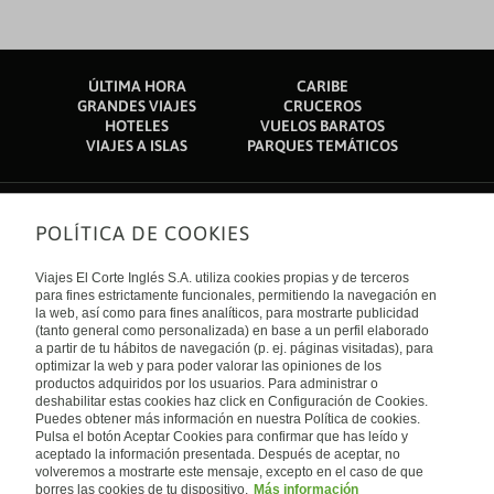
ÚLTIMA HORA
CARIBE
GRANDES VIAJES
CRUCEROS
HOTELES
VUELOS BARATOS
VIAJES A ISLAS
PARQUES TEMÁTICOS
POLÍTICA DE COOKIES
Sobre nosotros
Quiénes somos
Viajes El Corte Inglés S.A. utiliza cookies propias y de terceros
Financiación
Enlaces de interés
para fines estrictamente funcionales, permitiendo la navegación en
Sostenibilidad
la web, así como para fines analíticos, para mostrarte publicidad
Turismo accesible
(tanto general como personalizada) en base a un perfil elaborado
Guías de viaje
Tarjeta El Corte Inglés
a partir de tu hábitos de navegación (p. ej. páginas visitadas), para
Catálogos
Trabaja con nosotros
Internacional
optimizar la web y para poder valorar las opiniones de los
Auto check-in
El Corte Inglés
productos adquiridos por los usuarios. Para administrar o
Condiciones Generales
Canal Ético
deshabilitar estas cookies haz click en Configuración de Cookies.
Política de privacidad
España
Política de cookies
Puedes obtener más información en nuestra Política de cookies.
Accesibilidad
Pulsa el botón Aceptar Cookies para confirmar que has leído y
Empresas/ Grupos
aceptado la información presentada. Después de aceptar, no
Visita nuestro blog
volveremos a mostrarte este mensaje, excepto en el caso de que
borres las cookies de tu dispositivo.
Más información