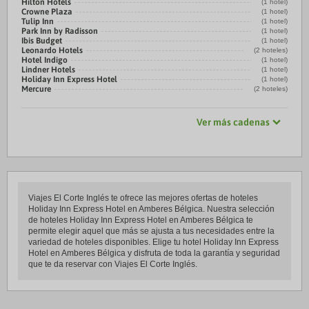
Hilton Hotels
(1 hotel)
Crowne Plaza
(1 hotel)
Tulip Inn
(1 hotel)
Park Inn by Radisson
(1 hotel)
Ibis Budget
(1 hotel)
Leonardo Hotels
(2 hoteles)
Hotel Indigo
(1 hotel)
Lindner Hotels
(1 hotel)
Holiday Inn Express Hotel
(1 hotel)
Mercure
(2 hoteles)
Ver más cadenas
Viajes El Corte Inglés te ofrece las mejores ofertas de hoteles
Holiday Inn Express Hotel en Amberes Bélgica. Nuestra selección
de hoteles Holiday Inn Express Hotel en Amberes Bélgica te
permite elegir aquel que más se ajusta a tus necesidades entre la
variedad de hoteles disponibles. Elige tu hotel Holiday Inn Express
Hotel en Amberes Bélgica y disfruta de toda la garantía y seguridad
que te da reservar con Viajes El Corte Inglés.