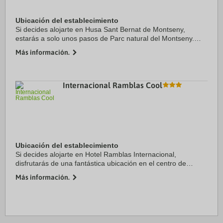
Ubicación del establecimiento
Si decides alojarte en Husa Sant Bernat de Montseny,
estarás a solo unos pasos de Parc natural del Montseny.
Además, este hotel se encuentra a 35 km de Centro
Más información.
comercial La Roca Village y a 14,5 km de ...
Internacional Ramblas Cool
Ubicación del establecimiento
Si decides alojarte en Hotel Ramblas Internacional,
disfrutarás de una fantástica ubicación en el centro de
Barcelona, a unos pasos de La Rambla y a solo 6 min a pie
Más información.
de Catedral de Barcelona. Además, este ...