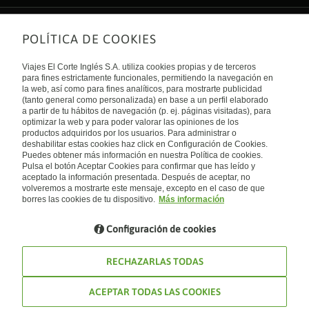
POLÍTICA DE COOKIES
Sobre nosotros
Quiénes somos
Viajes El Corte Inglés S.A. utiliza cookies propias y de terceros
Financiación
Enlaces de interés
para fines estrictamente funcionales, permitiendo la navegación en
Sostenibilidad
la web, así como para fines analíticos, para mostrarte publicidad
Turismo accesible
(tanto general como personalizada) en base a un perfil elaborado
Guías de viaje
Tarjeta El Corte Inglés
a partir de tu hábitos de navegación (p. ej. páginas visitadas), para
Catálogos
Trabaja con nosotros
Internacional
optimizar la web y para poder valorar las opiniones de los
Auto check-in
El Corte Inglés
productos adquiridos por los usuarios. Para administrar o
Condiciones Generales
Canal Ético
deshabilitar estas cookies haz click en Configuración de Cookies.
Política de privacidad
España
Política de cookies
Puedes obtener más información en nuestra Política de cookies.
Accesibilidad
Pulsa el botón Aceptar Cookies para confirmar que has leído y
Empresas/ Grupos
aceptado la información presentada. Después de aceptar, no
Visita nuestro blog
volveremos a mostrarte este mensaje, excepto en el caso de que
borres las cookies de tu dispositivo.
Más información
Blog de Viajes el Corte inglés
Configuración de cookies
RECHAZARLAS TODAS
ACEPTAR TODAS LAS COOKIES