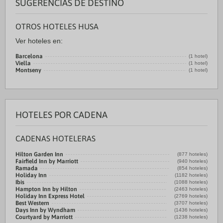
SUGERENCIAS DE DESTINO
OTROS HOTELES HUSA
Ver hoteles en:
Barcelona
(1 hotel)
Viella
(1 hotel)
Montseny
(1 hotel)
HOTELES POR CADENA
CADENAS HOTELERAS
Hilton Garden Inn
(877 hoteles)
Fairfield Inn by Marriott
(940 hoteles)
Ramada
(854 hoteles)
Holiday Inn
(1182 hoteles)
Ibis
(1088 hoteles)
Hampton Inn by Hilton
(2463 hoteles)
Holiday Inn Express Hotel
(2769 hoteles)
Best Western
(3707 hoteles)
Days Inn by Wyndham
(1436 hoteles)
Courtyard by Marriott
(1238 hoteles)