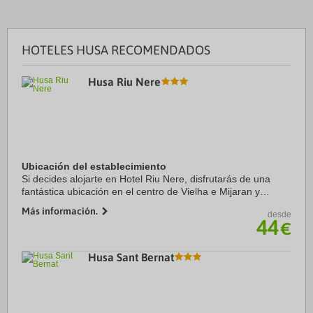
HOTELES HUSA RECOMENDADOS
Husa Riu Nere
Ubicación del establecimiento
Si decides alojarte en Hotel Riu Nere, disfrutarás de una
fantástica ubicación en el centro de Vielha e Mijaran y
apenas te separarán 15 minutos en coche de Estación de
Más información.
desde
esquí de Baqueira Beret y Museo del ...
44
€
Husa Sant Bernat