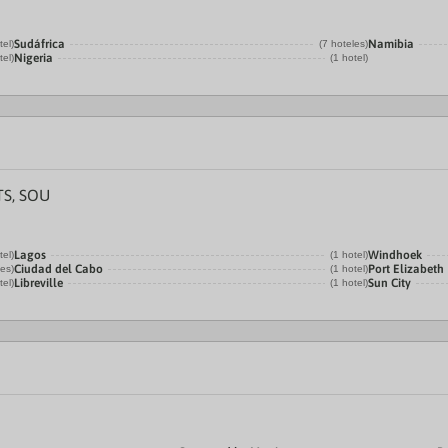
Sudáfrica
Namibia
tel)
(7 hoteles)
Nigeria
tel)
(1 hotel)
S, SOU
Lagos
Windhoek
tel)
(1 hotel)
Ciudad del Cabo
Port Elizabeth
les)
(1 hotel)
Libreville
Sun City
tel)
(1 hotel)