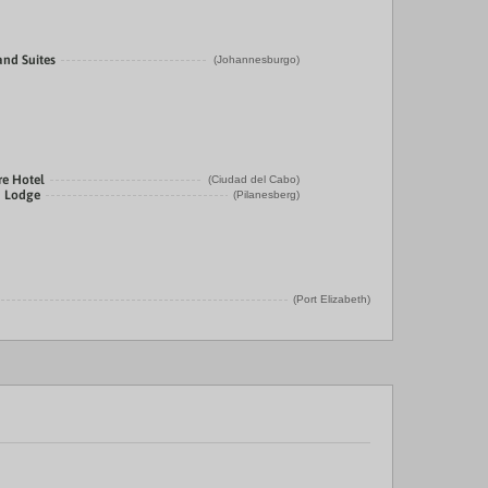
and Suites
(Johannesburgo)
e Hotel
(Ciudad del Cabo)
h Lodge
(Pilanesberg)
(Port Elizabeth)