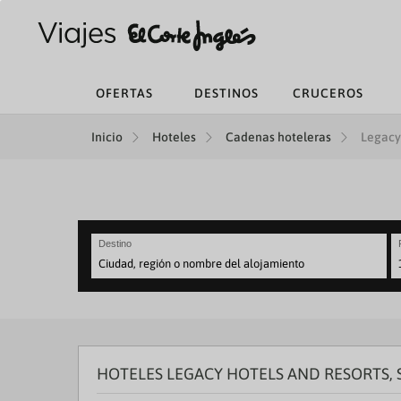
OFERTAS
DESTINOS
CRUCEROS
Inicio
Hoteles
Cadenas hoteleras
Legacy 
Destino
N
fo
to
in
wi
th
HOTELES LEGACY HOTELS AND RESORTS
ca
a
se