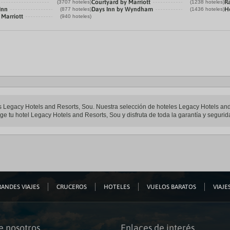
Courtyard by Marriott
R
(3707 hoteles)
(1238 hoteles)
Inn
Days Inn by Wyndham
H
(877 hoteles)
(1436 hoteles)
 Marriott
(940 hoteles)
les Legacy Hotels and Resorts, Sou. Nuestra selección de hoteles Legacy Hotels and
ge tu hotel Legacy Hotels and Resorts, Sou y disfruta de toda la garantía y segurid
ANDES VIAJES
CRUCEROS
HOTELES
VUELOS BARATOS
VIAJES
e nosotros
Enlaces de interés