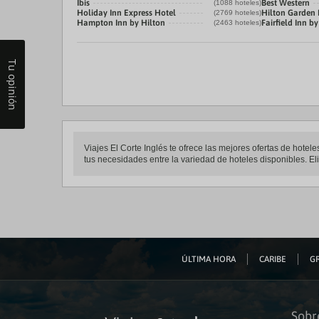
Ibis
Best Western
(1088 hoteles)
Holiday Inn Express Hotel
Hilton Garden 
(2769 hoteles)
Hampton Inn by Hilton
Fairfield Inn by
(2463 hoteles)
Tu opinión
Viajes El Corte Inglés te ofrece las mejores ofertas de hote
tus necesidades entre la variedad de hoteles disponibles. Eli
ÚLTIMA HORA
CARIBE
GR
Sobr