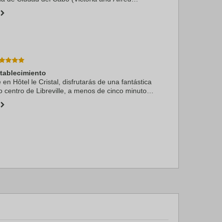
 marítimo)) y estarás a menos de cinco minutos
o ...
stablecimiento
 en Hôtel le Cristal, disfrutarás de una fantástica
o centro de Libreville, a menos de cinco minutos
las Artes y la Tradición y Musée des Arts et ...