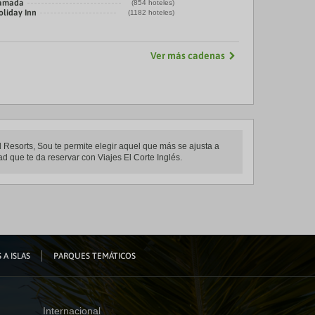
amada
(854 hoteles)
oliday Inn
(1182 hoteles)
Ver más cadenas
 Resorts, Sou te permite elegir aquel que más se ajusta a
ad que te da reservar con Viajes El Corte Inglés.
 A ISLAS
PARQUES TEMÁTICOS
Internacional