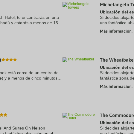
Michelangelo T
a
te.
date.
Ubicación del e
ress
Press
ch Hotel, te encontrarás en una
Si decides alojar
e
the
abadi) y estarás a menos de 15
una fantástica ub
estion
question
adi y Accra Mall (centro
min a pie de Cent
ark
mark
Más información.
ey
key
Mandela ...
to
t
get
e
the
eyboard
keyboard
ortcuts
shortcuts
t
The Wheatbake
r
for
hanging
changing
Ubicación del e
tes.
dates.
ek está cerca de un centro de
Si decides alojar
e) y a menos de cinco minutos
fantástica zona d
m (estadio) y The Grove Mall of
minutos en coche 
Más información.
hotel de lujo se ...
The Commodore
Ubicación del e
tel And Suites On Nelson
Si decides alojar
a fantástica ubicación en el
una fantástica zo