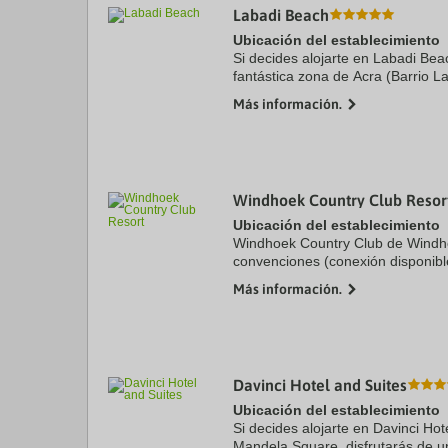
Labadi Beach
a
da
Ubicación del establecimiento
P
Si decides alojarte en Labadi Bea
th
fantástica zona de Acra (Barrio L
qu
minutos en coche de Playa de Lab
m
Más información.
k
comercial). Además, ...
to
ge
th
k
sh
Windhoek Country Club Resor
fo
c
Ubicación del establecimiento
da
Windhoek Country Club de Windho
convenciones (conexión disponibl
en coche de Independence Stadiu
Más información.
Namibia. Además, ...
Davinci Hotel and Suites
Ubicación del establecimiento
Si decides alojarte en Davinci Ho
Mandela Square, disfrutarás de un