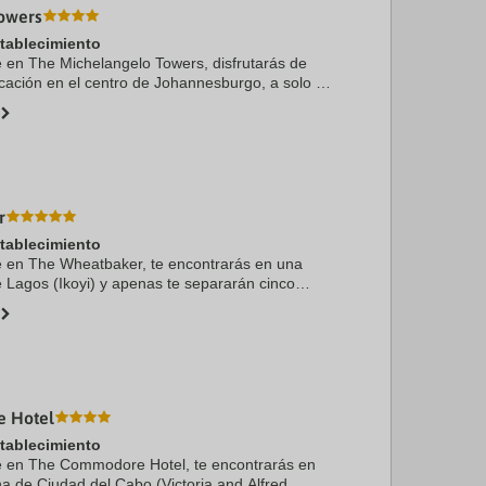
owers
stablecimiento
te en The Michelangelo Towers, disfrutarás de
icación en el centro de Johannesburgo, a solo 4
ro comercial Sandton City y a 5 min de Nelson
r
stablecimiento
te en The Wheatbaker, te encontrarás en una
e Lagos (Ikoyi) y apenas te separarán cinco
de Ikoyi Golf Club y Barazahi. Además, este
 Hotel
stablecimiento
te en The Commodore Hotel, te encontrarás en
na de Ciudad del Cabo (Victoria and Alfred