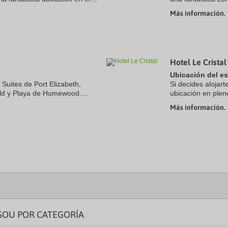
 pasos de Centro comercial
Waterfront (paseo
Más información.
en coche de Estadi
Hotel Le Cristal
Ubicación del e
 Suites de Port Elizabeth,
Si decides alojarte
rld y Playa de Humewood.
ubicación en plen
ncuentra a 0,5 km de King's
a pie de Museo de 
Más información.
SOU POR CATEGORÍA