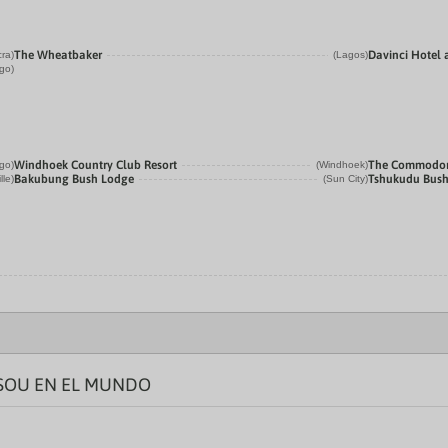
The Wheatbaker
Davinci Hotel 
cra)
(Lagos)
go)
Windhoek Country Club Resort
The Commodor
go)
(Windhoek)
Bakubung Bush Lodge
Tshukudu Bus
lle)
(Sun City)
 SOU EN EL MUNDO