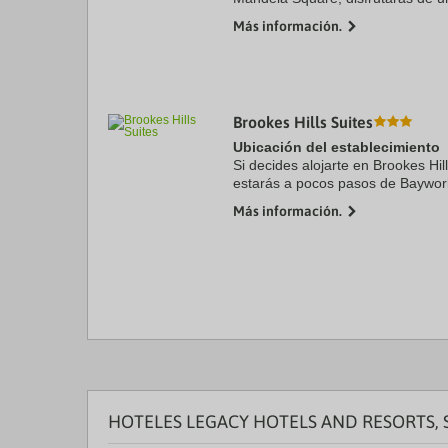
centro de Johannesburgo, a unos
Más información.
Sandton City y a solo 8 min ...
Brookes Hills Suites
Ubicación del establecimiento
Si decides alojarte en Brookes Hill
estarás a pocos pasos de Baywo
Además, este hotel de playa se e
Más información.
Beach y a 1,1 km de Playa de ...
HOTELES LEGACY HOTELS AND RESORTS, 