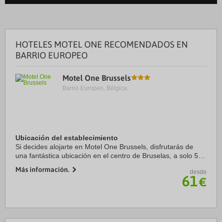
HOTELES MOTEL ONE RECOMENDADOS EN
BARRIO EUROPEO
Motel One Brussels
Barrio Europeo, Bélgica.
Ubicación del establecimiento
Si decides alojarte en Motel One Brussels, disfrutarás de
una fantástica ubicación en el centro de Bruselas, a solo 5
min a pie de Catedral de San Miguel y a 6 min de Centro
Más información.
desde
Belga del Cómic. Además, este ...
61
€