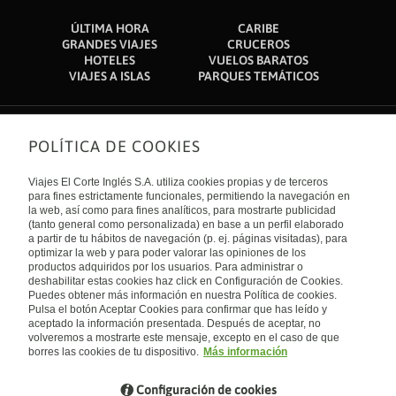
ÚLTIMA HORA
CARIBE
GRANDES VIAJES
CRUCEROS
HOTELES
VUELOS BARATOS
VIAJES A ISLAS
PARQUES TEMÁTICOS
POLÍTICA DE COOKIES
Sobre nosotros
Quiénes somos
Viajes El Corte Inglés S.A. utiliza cookies propias y de terceros
Financiación
Enlaces de interés
para fines estrictamente funcionales, permitiendo la navegación en
Sostenibilidad
la web, así como para fines analíticos, para mostrarte publicidad
Turismo accesible
(tanto general como personalizada) en base a un perfil elaborado
Guías de viaje
Tarjeta El Corte Inglés
a partir de tu hábitos de navegación (p. ej. páginas visitadas), para
Catálogos
Trabaja con nosotros
Internacional
optimizar la web y para poder valorar las opiniones de los
Auto check-in
El Corte Inglés
productos adquiridos por los usuarios. Para administrar o
Condiciones Generales
Canal Ético
deshabilitar estas cookies haz click en Configuración de Cookies.
Política de privacidad
España
Política de cookies
Puedes obtener más información en nuestra Política de cookies.
Accesibilidad
Pulsa el botón Aceptar Cookies para confirmar que has leído y
Empresas/ Grupos
aceptado la información presentada. Después de aceptar, no
Visita nuestro blog
volveremos a mostrarte este mensaje, excepto en el caso de que
borres las cookies de tu dispositivo.
Más información
Blog de Viajes el Corte inglés
Configuración de cookies