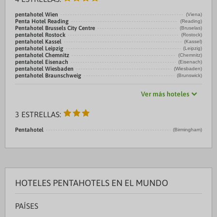
pentahotel Wien
(Viena)
Penta Hotel Reading
(Reading)
Pentahotel Brussels City Centre
(Bruselas)
pentahotel Rostock
(Rostock)
pentahotel Kassel
(Kassel)
pentahotel Leipzig
(Leipzig)
pentahotel Chemnitz
(Chemnitz)
pentahotel Eisenach
(Eisenach)
pentahotel Wiesbaden
(Wiesbaden)
pentahotel Braunschweig
(Brunswick)
Ver más hoteles
3 ESTRELLAS:
Pentahotel
(Birmingham)
HOTELES PENTAHOTELS EN EL MUNDO
PAÍSES