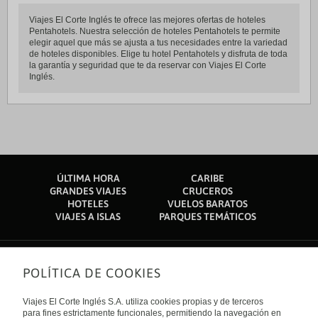
Viajes El Corte Inglés te ofrece las mejores ofertas de hoteles
Pentahotels. Nuestra selección de hoteles Pentahotels te permite
elegir aquel que más se ajusta a tus necesidades entre la variedad
de hoteles disponibles. Elige tu hotel Pentahotels y disfruta de toda
la garantía y seguridad que te da reservar con Viajes El Corte
Inglés.
ÚLTIMA HORA
CARIBE
GRANDES VIAJES
CRUCEROS
HOTELES
VUELOS BARATOS
VIAJES A ISLAS
PARQUES TEMÁTICOS
POLÍTICA DE COOKIES
Sobre nosotros
Quiénes somos
Viajes El Corte Inglés S.A. utiliza cookies propias y de terceros
Financiación
Enlaces de interés
para fines estrictamente funcionales, permitiendo la navegación en