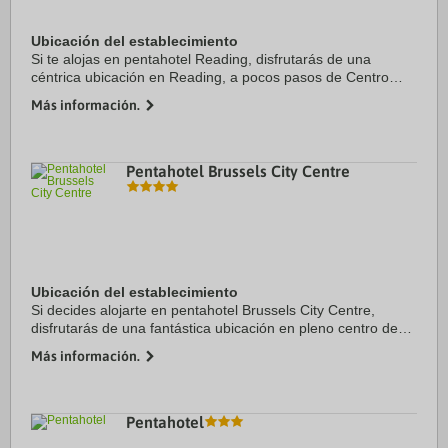
Ubicación del establecimiento
Si te alojas en pentahotel Reading, disfrutarás de una
céntrica ubicación en Reading, a pocos pasos de Centro
comercial Broad Street y a cinco minutos a pie de Hexagon.
Más información.
Además, este hotel para familias se ...
Pentahotel Brussels City Centre
Ubicación del establecimiento
Si decides alojarte en pentahotel Brussels City Centre,
disfrutarás de una fantástica ubicación en pleno centro de
Bruselas, a solo 4 min a pie de Avenue Louise y a otros 5 en
Más información.
coche de Palacio Real de ...
Pentahotel