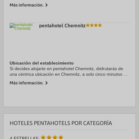
Ópera de Leipzig y Iglesia de San Nicolás (Nikolaikirche).
Más información.
Además, este hotel para ...
pentahotel Chemnitz
Ubicación del establecimiento
Si decides alojarte en pentahotel Chemnitz, disfrutarás de
una céntrica ubicación en Chemnitz, a solo cinco minutos en
coche de Ópera de Chemnitz y Colecciones de Arte de
Más información.
Chemnitz. Además, este hotel de 4 ...
HOTELES PENTAHOTELS POR CATEGORÍA
4 ESTRELLAS: