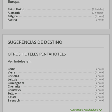
Europa:
Reino Unido
(2 hoteles)
Alemania
(9 hoteles)
Bélgica
(1 hotel)
Austria
(1 hotel)
SUGERENCIAS DE DESTINO
OTROS HOTELES PENTAHOTELS
Ver hoteles en:
Berlín
(1 hotel)
Viena
(1 hotel)
Bruselas
(1 hotel)
Leipzig
(1 hotel)
Birmingham
(1 hotel)
Chemnitz
(1 hotel)
Brunswick
(1 hotel)
Teltow
(1 hotel)
Kassel
(1 hotel)
Eisenach
(1 hotel)
Ver más ciudades