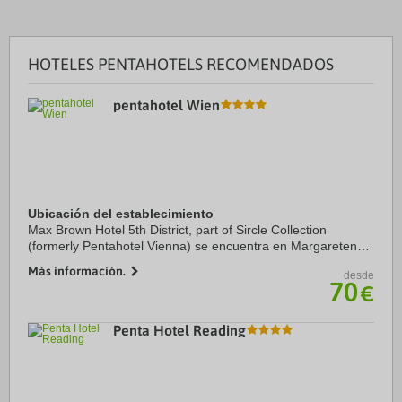
HOTELES PENTAHOTELS RECOMENDADOS
pentahotel Wien
Ubicación del establecimiento
Max Brown Hotel 5th District, part of Sircle Collection
(formerly Pentahotel Vienna) se encuentra en Margareten
(Viena), a apenas cinco minutos en coche de Karlsplatz
Más información.
desde
Stadbahn Station y Ópera de Viena. ...
70
€
Penta Hotel Reading