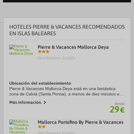
HOTELES PIERRE & VACANCES RECOMENDADOS
EN ISLAS BALEARES
Pierre & Vacances Mallorca Deya
Islas Baleares, España.
Ubicación del establecimiento
Pierre & Vacances Mallorca Deya está en una fantástica
zona de Calvià (Santa Ponsa), a menos de diez minutos en
coche de Parque de atracciones Katmandu Park y Puerto
Más información.
desde
Portals. Además, este apartotel con ...
29
€
Mallorca Portofino By Pierre & Vacances
Islas Baleares, España.