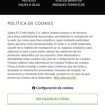
HOTELES
VUELOS BARATOS
VIAJES A ISLAS
PARQUES TEMÁTICOS
POLÍTICA DE COOKIES
Sobre nosotros
Quiénes somos
Viajes El Corte Inglés S.A. utiliza cookies propias y de terceros
Financiación
Enlaces de interés
para fines estrictamente funcionales, permitiendo la navegación en
Sostenibilidad
la web, así como para fines analíticos, para mostrarte publicidad
Turismo accesible
(tanto general como personalizada) en base a un perfil elaborado
Guías de viaje
Tarjeta El Corte Inglés
a partir de tu hábitos de navegación (p. ej. páginas visitadas), para
Catálogos
Trabaja con nosotros
Internacional
optimizar la web y para poder valorar las opiniones de los
Auto check-in
El Corte Inglés
productos adquiridos por los usuarios. Para administrar o
Condiciones Generales
Canal Ético
deshabilitar estas cookies haz click en Configuración de Cookies.
Política de privacidad
España
Política de cookies
Puedes obtener más información en nuestra Política de cookies.
Accesibilidad
Pulsa el botón Aceptar Cookies para confirmar que has leído y
Empresas/ Grupos
aceptado la información presentada. Después de aceptar, no
Visita nuestro blog
volveremos a mostrarte este mensaje, excepto en el caso de que
borres las cookies de tu dispositivo.
Más información
Blog de Viajes el Corte inglés
Configuración de cookies
RECHAZARLAS TODAS