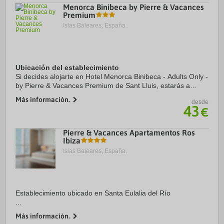
Menorca Binibeca by Pierre & Vacances
Premium
Islas Baleares, España.
Ubicación del establecimiento
Si decides alojarte en Hotel Menorca Binibeca - Adults Only -
by Pierre & Vacances Premium de Sant Lluis, estarás a
menos de cinco minutos en coche de Cala de Binissafuller y
Más información.
desde
Cala Binibèquer. Además, este ...
43
€
Pierre & Vacances Apartamentos Ros
Ibiza
Islas Baleares, España.
Establecimiento ubicado en Santa Eulalia del Río
...
Más información.