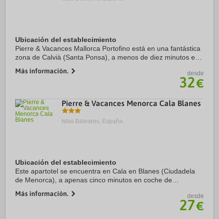
Ubicación del establecimiento
Pierre & Vacances Mallorca Portofino está en una fantástica
zona de Calvià (Santa Ponsa), a menos de diez minutos en
coche de Playa de Palma Nova y Parque de atracciones
Más información.
desde
Katmandu Park. Además, este ...
32
€
Pierre & Vacances Menorca Cala Blanes
Islas Baleares, España.
Ubicación del establecimiento
Este apartotel se encuentra en Cala en Blanes (Ciudadela
de Menorca), a apenas cinco minutos en coche de
Hipódromo de Torre del Ram y Faro de Ciutadella. Además,
Más información.
desde
este apartotel para familias se encuentra a ...
27
€