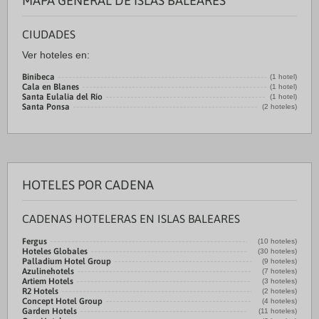
MAPA GENERAL DE ISLAS BALEARES
CIUDADES
Ver hoteles en:
Binibeca
(1 hotel)
Cala en Blanes
(1 hotel)
Santa Eulalia del Río
(1 hotel)
Santa Ponsa
(2 hoteles)
HOTELES POR CADENA
CADENAS HOTELERAS EN ISLAS BALEARES
Fergus
(10 hoteles)
Hoteles Globales
(30 hoteles)
Palladium Hotel Group
(9 hoteles)
Azulinehotels
(7 hoteles)
Artiem Hotels
(3 hoteles)
R2 Hotels
(2 hoteles)
Concept Hotel Group
(4 hoteles)
Garden Hotels
(11 hoteles)