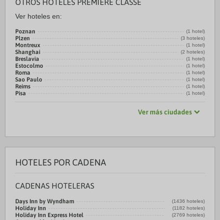
OTROS HOTELES PREMIERE CLASSE
Ver hoteles en:
Poznan
(1 hotel)
Plzen
(3 hoteles)
Montreux
(1 hotel)
Shanghai
(2 hoteles)
Breslavia
(1 hotel)
Estocolmo
(1 hotel)
Roma
(1 hotel)
Sao Paulo
(1 hotel)
Reims
(1 hotel)
Pisa
(1 hotel)
Ver más ciudades
HOTELES POR CADENA
CADENAS HOTELERAS
Days Inn by Wyndham
(1436 hoteles)
Holiday Inn
(1182 hoteles)
Holiday Inn Express Hotel
(2769 hoteles)