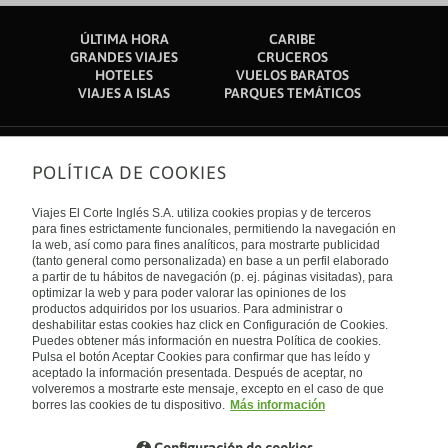
ÚLTIMA HORA
CARIBE
GRANDES VIAJES
CRUCEROS
HOTELES
VUELOS BARATOS
VIAJES A ISLAS
PARQUES TEMÁTICOS
POLÍTICA DE COOKIES
Sobre nosotros
Quiénes somos
Viajes El Corte Inglés S.A. utiliza cookies propias y de terceros
Financiación
Enlaces de interés
para fines estrictamente funcionales, permitiendo la navegación en
Sostenibilidad
la web, así como para fines analíticos, para mostrarte publicidad
Turismo accesible
(tanto general como personalizada) en base a un perfil elaborado
Guías de viaje
Tarjeta El Corte Inglés
a partir de tu hábitos de navegación (p. ej. páginas visitadas), para
Catálogos
Trabaja con nosotros
Internacional
optimizar la web y para poder valorar las opiniones de los
Auto check-in
El Corte Inglés
productos adquiridos por los usuarios. Para administrar o
Condiciones Generales
Canal Ético
deshabilitar estas cookies haz click en Configuración de Cookies.
Política de privacidad
España
Política de cookies
Puedes obtener más información en nuestra Política de cookies.
Accesibilidad
Pulsa el botón Aceptar Cookies para confirmar que has leído y
Empresas/ Grupos
aceptado la información presentada. Después de aceptar, no
Visita nuestro blog
volveremos a mostrarte este mensaje, excepto en el caso de que
borres las cookies de tu dispositivo.
Más información
Blog de Viajes el Corte inglés