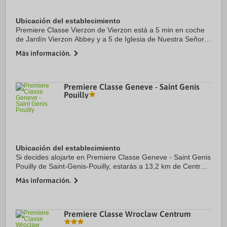
Ubicación del establecimiento
Premiere Classe Vierzon de Vierzon está a 5 min en coche
de Jardín Vierzon Abbey y a 5 de Iglesia de Nuestra Señora
de Vierzon. Además, este hotel se encuentra a 4,2 km de
Más información.
Museo de la locomotora a vapor de ...
Premiere Classe Geneve - Saint Genis
Pouilly
Ubicación del establecimiento
Si decides alojarte en Premiere Classe Geneve - Saint Genis
Pouilly de Saint-Genis-Pouilly, estarás a 13,2 km de Centro
Internacional de Conferencias de Ginebra (CICG) y a 14,5
Más información.
km de Fuente Jet d'Eau. ...
Premiere Classe Wroclaw Centrum