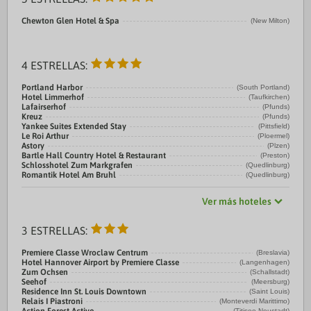
Chewton Glen Hotel & Spa
(New Milton)
4 ESTRELLAS:
Portland Harbor
(South Portland)
Hotel Limmerhof
(Taufkirchen)
Lafairserhof
(Pfunds)
Kreuz
(Pfunds)
Yankee Suites Extended Stay
(Pittsfield)
Le Roi Arthur
(Ploermel)
Astory
(Plzen)
Bartle Hall Country Hotel & Restaurant
(Preston)
Schlosshotel Zum Markgrafen
(Quedlinburg)
Romantik Hotel Am Bruhl
(Quedlinburg)
Ver más hoteles
3 ESTRELLAS:
Premiere Classe Wroclaw Centrum
(Breslavia)
Hotel Hannover Airport by Premiere Classe
(Langenhagen)
Zum Ochsen
(Schallstadt)
Seehof
(Meersburg)
Residence Inn St. Louis Downtown
(Saint Louis)
Relais I Piastroni
(Monteverdi Marittimo)
(Titisee-Neustadt)