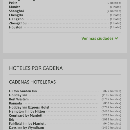
Pekín
(9 hoteles)
Múnich
(1 hotel)
Shanghai
(7 hoteles)
Chengdu
(1 hotel)
Hangzhou
(1 hotel)
Zhengzhou
(1 hotel)
Houston
(1 hotel)
Ver más ciudades
HOTELES POR CADENA
CADENAS HOTELERAS
Hilton Garden Inn
(877 hoteles)
Holiday Inn
(1182 hoteles)
Best Western
(3707 hoteles)
Ramada
(854 hoteles)
Holiday Inn Express Hotel
(2769 hoteles)
Hampton Inn by Hilton
(2463 hoteles)
Courtyard by Marriott
(1238 hoteles)
Ibis
(1088 hoteles)
Fairfield Inn by Marriott
(940 hoteles)
Days Inn by Wyndham
(1436 hoteles)