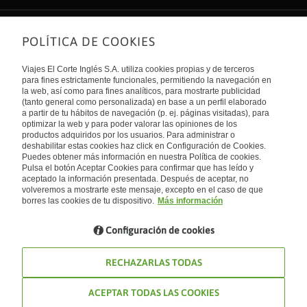
POLÍTICA DE COOKIES
Sobre nosotros
Quiénes somos
Viajes El Corte Inglés S.A. utiliza cookies propias y de terceros
Financiación
Enlaces de interés
para fines estrictamente funcionales, permitiendo la navegación en
Sostenibilidad
la web, así como para fines analíticos, para mostrarte publicidad
Turismo accesible
(tanto general como personalizada) en base a un perfil elaborado
Guías de viaje
Tarjeta El Corte Inglés
a partir de tu hábitos de navegación (p. ej. páginas visitadas), para
Catálogos
Trabaja con nosotros
Internacional
optimizar la web y para poder valorar las opiniones de los
Auto check-in
El Corte Inglés
productos adquiridos por los usuarios. Para administrar o
Condiciones Generales
Canal Ético
deshabilitar estas cookies haz click en Configuración de Cookies.
Política de privacidad
España
Política de cookies
Puedes obtener más información en nuestra Política de cookies.
Accesibilidad
Pulsa el botón Aceptar Cookies para confirmar que has leído y
Empresas/ Grupos
aceptado la información presentada. Después de aceptar, no
Visita nuestro blog
volveremos a mostrarte este mensaje, excepto en el caso de que
borres las cookies de tu dispositivo.
Más información
Blog de Viajes el Corte inglés
Configuración de cookies
RECHAZARLAS TODAS
ACEPTAR TODAS LAS COOKIES