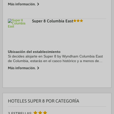
Savage y Earth Treks Climbing Center. Además, este motel
Más información.
se encuentra a 5,3 km de TagParty ...
Super 8 Columbia East
Ubicación del establecimiento
Si decides alojarte en Super 8 by Wyndham Columbia East
de Columbia, estarás en el casco histórico y a menos de
diez minutos en coche de University of Missouri y Hospital
Más información.
Maternoinfantil. Además, este ...
HOTELES SUPER 8 POR CATEGORÍA
3 ESTRELLAS: