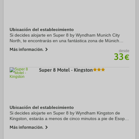
Ubicación del establecimiento
Si decides alojarte en Super 8 by Wyndham Munich City
North, te encontrarás en una fantástica zona de Múnich
(Schwabing-Freimann) y estarás a menos de cinco minutos
Más información.
desde
en coche de BMW Welt y Jardín inglés. ...
33
€
Super 8 Motel - Kingston
Ubicación del establecimiento
Si decides alojarte en Super 8 by Wyndham Kingston de
Kingston, estarás a menos de cinco minutos a pie de Esopus
Creek y Estadio de Dietz. Además, este motel se encuentra
Más información.
a 19,1 km de Parque de atracciones ...