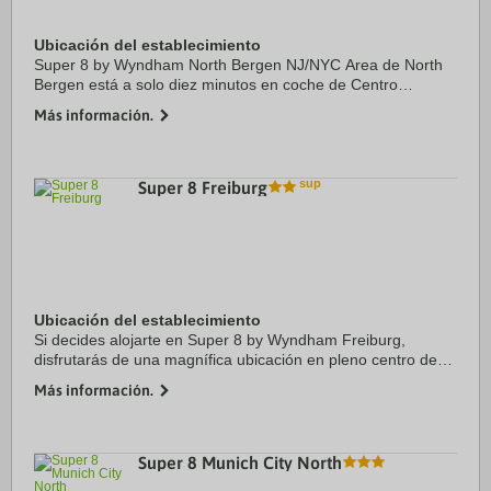
Ubicación del establecimiento
Super 8 by Wyndham North Bergen NJ/NYC Area de North
Bergen está a solo diez minutos en coche de Centro
comercial y de ocio American Dream y Times Square.
Más información.
Además, este motel se encuentra a 6,6 km de ...
Super 8 Freiburg
Ubicación del establecimiento
Si decides alojarte en Super 8 by Wyndham Freiburg,
disfrutarás de una magnífica ubicación en pleno centro de
Friburgo de Brisgovia, a solo unos pasos de Southern Black
Más información.
Forest Nature Park y a apenas 12 min ...
Super 8 Munich City North