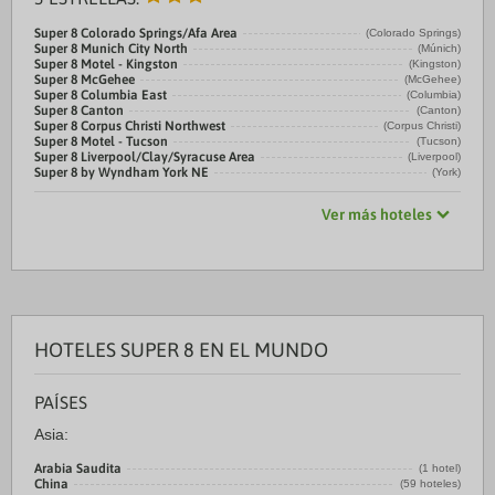
Super 8 Colorado Springs/Afa Area
(Colorado Springs)
Super 8 Munich City North
(Múnich)
Super 8 Motel - Kingston
(Kingston)
Super 8 McGehee
(McGehee)
Super 8 Columbia East
(Columbia)
Super 8 Canton
(Canton)
Super 8 Corpus Christi Northwest
(Corpus Christi)
Super 8 Motel - Tucson
(Tucson)
Super 8 Liverpool/Clay/Syracuse Area
(Liverpool)
Super 8 by Wyndham York NE
(York)
Ver más hoteles
HOTELES SUPER 8 EN EL MUNDO
PAÍSES
Asia:
Arabia Saudita
(1 hotel)
China
(59 hoteles)