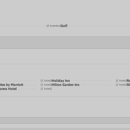
Golf
(4 hoteles)
Holiday Inn
R
(1 hotel)
(1 hotel)
tes by Marriott
Hilton Garden Inn
S
(1 hotel)
(1 hotel)
press Hotel
(1 hotel)