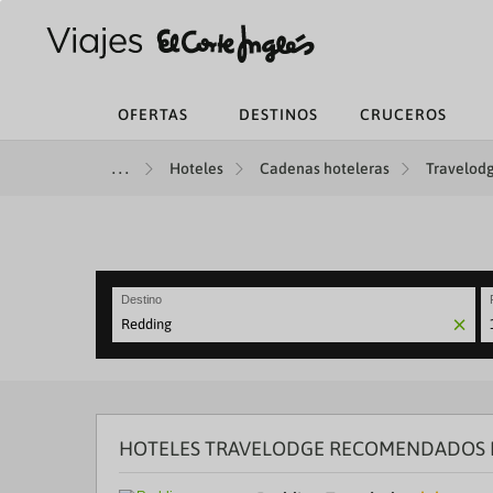
OFERTAS
DESTINOS
CRUCEROS
Hoteles
Cadenas hoteleras
Travelodg
Destino
N
fo
to
in
wi
th
HOTELES TRAVELODGE RECOMENDADOS 
ca
a
se