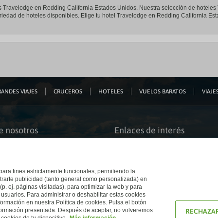
eles Travelodge en Redding California Estados Unidos. Nuestra selección de hotele
riedad de hoteles disponibles. Elige tu hotel Travelodge en Redding California Est
ANDES VIAJES
CRUCEROS
HOTELES
VUELOS BARATOS
VIAJES
e nosotros
Enlaces de interés
s somos
Guías de viaje
iación
Catálogos
bilidad
Auto check-in
o accesible
Condiciones Generales
 para fines estrictamente funcionales, permitiendo la
 El Corte Inglés
Política de privacidad
trarte publicidad (tanto general como personalizada) en
a con nosotros
Política de cookies
(p. ej. páginas visitadas), para optimizar la web y para
e Inglés
Accesibilidad
 usuarios. Para administrar o deshabilitar estas cookies
Ético
Empresas/ Grupos
ormación en nuestra Política de cookies. Pulsa el botón
nformación presentada. Después de aceptar, no volveremos
RECHAZAR