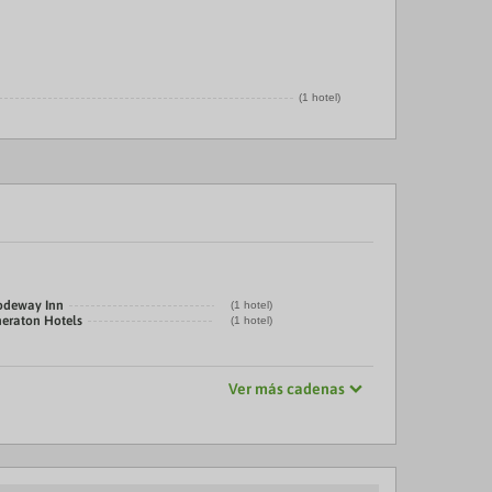
(1 hotel)
odeway Inn
(1 hotel)
heraton Hotels
(1 hotel)
Ver más cadenas