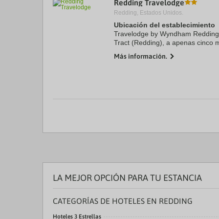
Redding Travelodge
a
Redding, Estados Unidos.
da
P
Ubicación del establecimiento
th
Travelodge by Wyndham Redding 
qu
Tract (Redding), a apenas cinco
m
River y Waterworks Park (parque 
k
Más información.
encuentra a 1,4 km de ...
to
ge
th
k
sh
fo
c
da
LA MEJOR OPCIÓN PARA TU ESTANCIA
CATEGORÍAS DE HOTELES EN REDDING
Hoteles 3 Estrellas