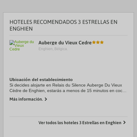
HOTELES RECOMENDADOS 3 ESTRELLAS EN
ENGHIEN
Auberge du Vieux Cedre
Enghien, Bélgica.
Ubicación del establecimiento
Si decides alojarte en Relais du Silence Auberge Du Vieux
Cèdre de Enghien, estarás a menos de 15 minutos en coche
de Parc d’Enghien y Club de golf Enghien. Además, este
Más información.
hotel se encuentra a 20,6 km de ...
Ver todos los hoteles 3 Estrellas en Enghien