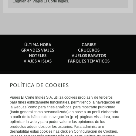
Enghien en Viajes El Corte Inglés.
ÚLTIMA HORA
CARIBE
GRANDES VIAJES
CRUCEROS
HOTELES
VUELOS BARATOS
VIAJES A ISLAS
PARQUES TEMÁTICOS
POLÍTICA DE COOKIES
Sobre nosotros
Quiénes somos
Viajes El Corte Inglés S.A. utiliza cookies propias y de terceros
Financiación
Enlaces de interés
para fines estrictamente funcionales, permitiendo la navegación en
Sostenibilidad
la web, así como para fines analíticos, para mostrarte publicidad
Turismo accesible
(tanto general como personalizada) en base a un perfil elaborado
Guías de viaje
Tarjeta El Corte Inglés
a partir de tu hábitos de navegación (p. ej. páginas visitadas), para
Catálogos
Trabaja con nosotros
Internacional
optimizar la web y para poder valorar las opiniones de los
Auto check-in
El Corte Inglés
productos adquiridos por los usuarios. Para administrar o
Condiciones Generales
Canal Ético
deshabilitar estas cookies haz click en Configuración de Cookies.
Política de privacidad
España