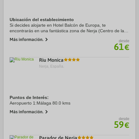
Ubicación del establecimiento
Si decides alojarte en Hotel Balcón de Europa, te
encontrarás en una fantástica zona de Nerja (Centro de la
ciudad de Nerja) y estarás a pocos pasos de Balcón de
Más información.
desde
Europa y a apenas 3 min a pie de Playa El ...
61
€
Riu Monica
Nerja, España.
Puntos de Interés:
Aeropuerto 1:Málaga 80.0 kms
Más información.
desde
59
€
Parador de Nerja