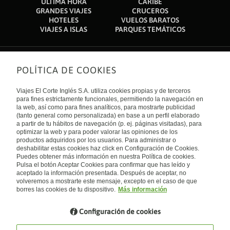
ÚLTIMA HORA
CARIBE
GRANDES VIAJES
CRUCEROS
HOTELES
VUELOS BARATOS
VIAJES A ISLAS
PARQUES TEMÁTICOS
POLÍTICA DE COOKIES
Sobre nosotros
Quiénes somos
Viajes El Corte Inglés S.A. utiliza cookies propias y de terceros
Financiación
Enlaces de interés
para fines estrictamente funcionales, permitiendo la navegación en
Sostenibilidad
la web, así como para fines analíticos, para mostrarte publicidad
Turismo accesible
(tanto general como personalizada) en base a un perfil elaborado
Guías de viaje
Tarjeta El Corte Inglés
a partir de tu hábitos de navegación (p. ej. páginas visitadas), para
Catálogos
Trabaja con nosotros
Internacional
optimizar la web y para poder valorar las opiniones de los
Auto check-in
El Corte Inglés
productos adquiridos por los usuarios. Para administrar o
Condiciones Generales
Canal Ético
deshabilitar estas cookies haz click en Configuración de Cookies.
Política de privacidad
España
Política de cookies
Puedes obtener más información en nuestra Política de cookies.
Accesibilidad
Pulsa el botón Aceptar Cookies para confirmar que has leído y
Empresas/ Grupos
aceptado la información presentada. Después de aceptar, no
Visita nuestro blog
volveremos a mostrarte este mensaje, excepto en el caso de que
borres las cookies de tu dispositivo.
Más información
Blog de Viajes el Corte inglés
Configuración de cookies