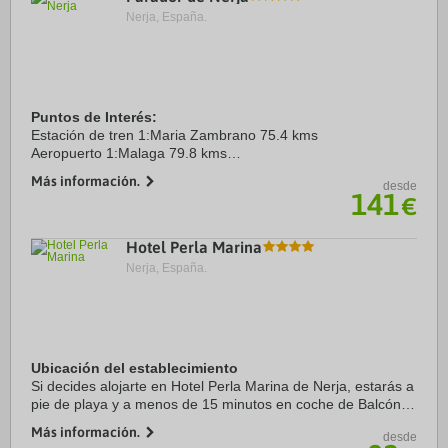
Nerja, España.
Puntos de Interés:
Estación de tren 1:Maria Zambrano 75.4 kms
Aeropuerto 1:Malaga 79.8 kms
Puerto:La Caleta 20.0 kms
Más información.
desde
Centro Ciudad:Nerja 1.0 kms
141
€
Hotel Perla Marina
Nerja, España.
Ubicación del establecimiento
Si decides alojarte en Hotel Perla Marina de Nerja, estarás a
pie de playa y a menos de 15 minutos en coche de Balcón
de Europa y Playa de Burriana. Además, este hotel de playa
Más información.
desde
se encuentra a 25,4 km de ...