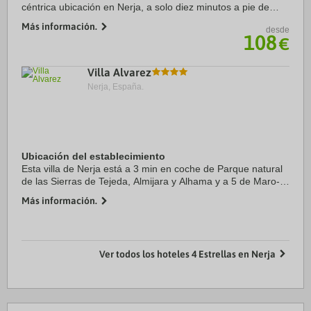
céntrica ubicación en Nerja, a solo diez minutos a pie de
Playa de Nerja y Balcón de Europa. Además, este
Más información.
desde
apartamento de 4 estrellas se encuentra a ...
108
€
Villa Alvarez
Nerja, España.
Ubicación del establecimiento
Esta villa de Nerja está a 3 min en coche de Parque natural
de las Sierras de Tejeda, Almijara y Alhama y a 5 de Maro-
Cerro Gordo Cliffs. Además, esta villa de 4 estrellas se
Más información.
encuentra a 14,1 km de Balcón ...
Ver todos los hoteles 4 Estrellas en Nerja