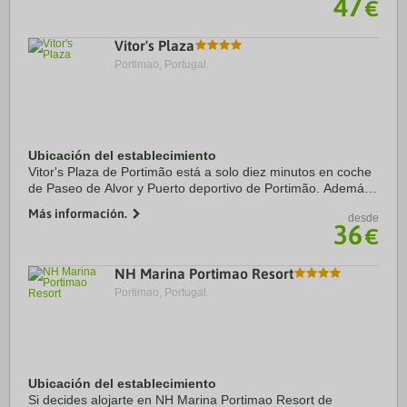
47
€
Habitaciones:
Dispone ...
Vitor's Plaza
Portimao, Portugal.
Ubicación del establecimiento
Vitor's Plaza de Portimão está a solo diez minutos en coche
de Paseo de Alvor y Puerto deportivo de Portimão. Además,
este apartotel para familias se encuentra a 3,2 km de Playa
Más información.
desde
de la Roca y a 10,6 km de ...
36
€
NH Marina Portimao Resort
Portimao, Portugal.
Ubicación del establecimiento
Si decides alojarte en NH Marina Portimao Resort de