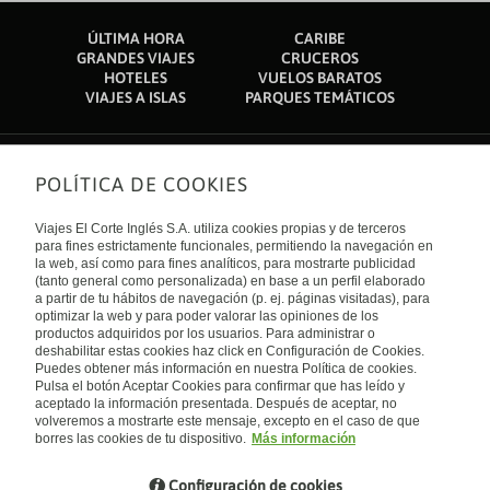
ÚLTIMA HORA
CARIBE
GRANDES VIAJES
CRUCEROS
HOTELES
VUELOS BARATOS
VIAJES A ISLAS
PARQUES TEMÁTICOS
POLÍTICA DE COOKIES
Sobre nosotros
Quiénes somos
Viajes El Corte Inglés S.A. utiliza cookies propias y de terceros
Financiación
Enlaces de interés
para fines estrictamente funcionales, permitiendo la navegación en
Sostenibilidad
la web, así como para fines analíticos, para mostrarte publicidad
Turismo accesible
(tanto general como personalizada) en base a un perfil elaborado
Guías de viaje
Tarjeta El Corte Inglés
a partir de tu hábitos de navegación (p. ej. páginas visitadas), para
Catálogos
Trabaja con nosotros
Internacional
optimizar la web y para poder valorar las opiniones de los
Auto check-in
El Corte Inglés
productos adquiridos por los usuarios. Para administrar o
Condiciones Generales
Canal Ético
deshabilitar estas cookies haz click en Configuración de Cookies.
Política de privacidad
España
Política de cookies
Puedes obtener más información en nuestra Política de cookies.
Accesibilidad
Pulsa el botón Aceptar Cookies para confirmar que has leído y
Empresas/ Grupos
aceptado la información presentada. Después de aceptar, no
Visita nuestro blog
volveremos a mostrarte este mensaje, excepto en el caso de que
borres las cookies de tu dispositivo.
Más información
Blog de Viajes el Corte inglés
Configuración de cookies