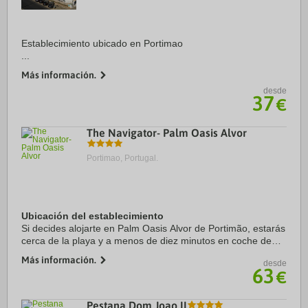
Establecimiento ubicado en Portimao
...
Más información.
desde
37
€
The Navigator- Palm Oasis Alvor
Portimao, Portugal.
Ubicación del establecimiento
Si decides alojarte en Palm Oasis Alvor de Portimão, estarás
cerca de la playa y a menos de diez minutos en coche de
Playa de la Roca y Paseo de Alvor. Además, este
Más información.
desde
alojamiento con todo incluido se ...
63
€
Pestana Dom Joao II