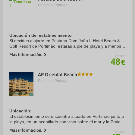
Portimao, Portugal.
Ubicación del establecimiento
Si decides alojarte en Pestana Dom João II Hotel Beach &
Golf Resort de Portimão, estarás a pie de playa y a menos
de 15 minutos en coche de Playa de Alvor y Playa de la
Más información.
desde
Roca. Además, este hotel de playa ...
48
€
AP Oriental Beach
Portimao, Portugal.
Ubicación:
El establecimiento se encuentra situado en Portimao junto a
la playa, en un acantilado con vista sobre el mar y la Praia
da Rocha. La marina de Portimao se encuentra a menos de
Más información.
desde
2 km.