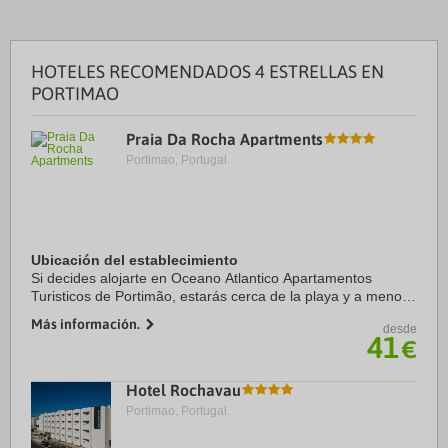
HOTELES RECOMENDADOS 4 ESTRELLAS EN
PORTIMAO
Praia Da Rocha Apartments
Portimao, Portugal.
Ubicación del establecimiento
Si decides alojarte en Oceano Atlantico Apartamentos
Turisticos de Portimão, estarás cerca de la playa y a menos
de 15 minutos en coche de Playa de la Roca y Playa de
Más información.
desde
Alvor. Además, este apartotel para ...
41
€
Hotel Rochavau
Portimao, Portugal.