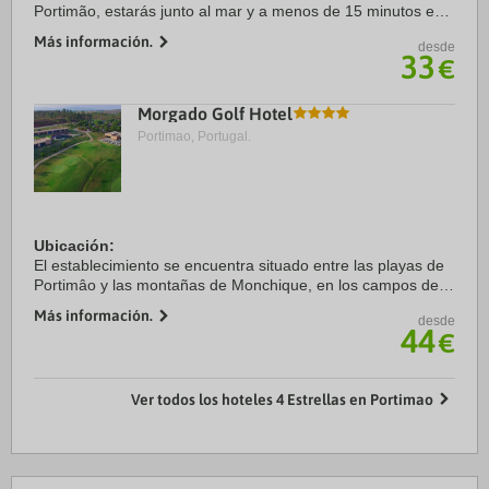
Portimão, estarás junto al mar y a menos de 15 minutos en
coche de Playa de la Roca y Playa de Alvor. Además, este
Más información.
desde
apartotel para familias se encuentra a ...
33
€
Morgado Golf Hotel
Portimao, Portugal.
Ubicación:
El establecimiento se encuentra situado entre las playas de
Portimâo y las montañas de Monchique, en los campos de
golf de Morgado y Álamos Golf.
Más información.
desde
44
€
Habitaciones:
Dispone de un total de 98 habitaciones con ...
Ver todos los hoteles 4 Estrellas en Portimao