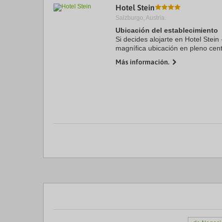
Hotel Stein
a
da
Salzburgo, Austria.
P
Ubicación del establecimiento
th
Si decides alojarte en Hotel Stein 
qu
m
magnífica ubicación en pleno cen
k
pasos de Área comercial de Linze
Más información.
to
de Iglesia ...
ge
th
k
sh
fo
c
da