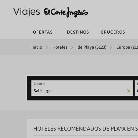
OFERTAS
DESTINOS
CRUCEROS
Inicio
Hoteles
de Playa (5123)
Europa (21
Destino
N
fo
to
in
wi
th
HOTELES RECOMENDADOS DE PLAYA EN 
ca
a
se