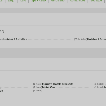
os
Esquí
Lujo
Spa / Relax
de Diseño
Románticos
Boutique
RGO
Hoteles 4 Estrellas
Hoteles 5 Estre
les)
(55 hoteles)
Marriott Hotels & Resorts
H
(1 hotel)
(1 hotel)
p
Motel One
Au
(1 hotel)
(1 hotel)
ion
(1 hotel)