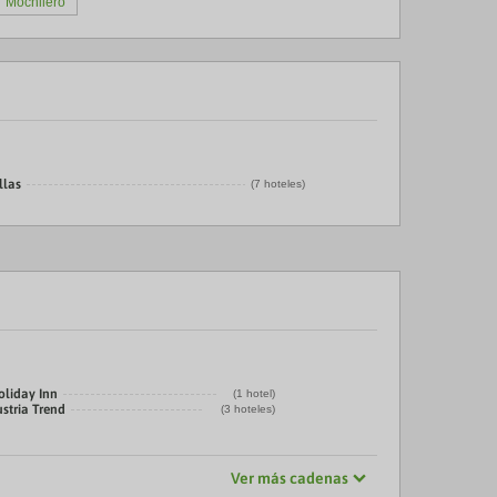
Mochilero
llas
(7 hoteles)
oliday Inn
(1 hotel)
stria Trend
(3 hoteles)
Ver más cadenas