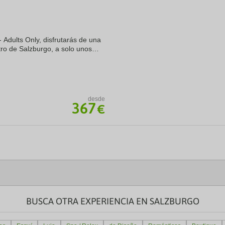
a
te.
date.
ress
Press
e
the
- Adults Only, disfrutarás de una
estion
question
ark
mark
tro de Salzburgo, a solo unos
ey
key
rgasse y a apenas 2 min a pie
to
t
get
e
the
eyboard
keyboard
ortcuts
shortcuts
desde
367
r
for
€
hanging
changing
tes.
dates.
BUSCA OTRA EXPERIENCIA EN SALZBURGO