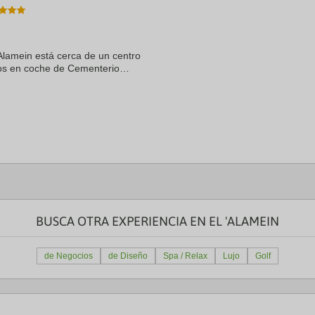
a
te.
date.
ress
Press
e
the
Alamein está cerca de un centro
estion
question
ark
mark
os en coche de Cementerio
ey
key
ein. Además, este hotel de 5
to
t
get
e
the
eyboard
keyboard
ortcuts
shortcuts
r
for
hanging
changing
tes.
dates.
BUSCA OTRA EXPERIENCIA EN EL 'ALAMEIN
de Negocios
de Diseño
Spa / Relax
Lujo
Golf