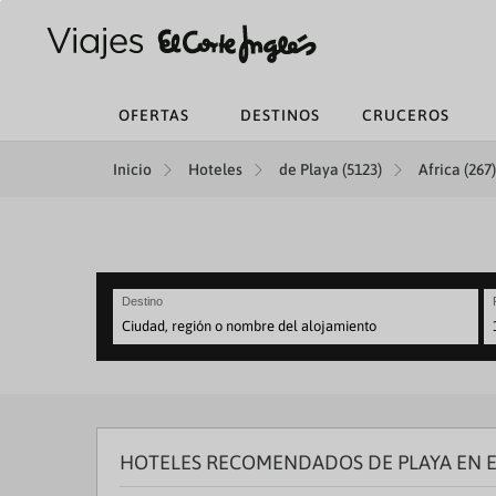
OFERTAS
DESTINOS
CRUCEROS
Inicio
Hoteles
de Playa (5123)
Africa (267)
Destino
N
fo
to
in
wi
th
HOTELES RECOMENDADOS DE PLAYA EN E
ca
a
se