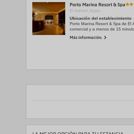
Porto Marina Resort & Spa
a
da
El 'Alamein, Egipto.
P
Ubicación del establecimiento
th
Porto Marina Resort & Spa de El 
qu
m
comercial y a menos de 15 minut
k
militar Aliado y Museo de El Alam
Más información.
to
estrellas se ...
ge
th
k
sh
fo
c
da