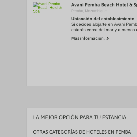
Avani Pemba Beach Hotel & S
a
da
Pemba, Mozambique.
P
Ubicación del establecimiento
th
Si decides alojarte en Avani Pe
qu
m
estarás cerca del mar y a menos 
k
Playa de Pemba y Faro de Ponta 
Más información.
to
playa se encuentra a 4,1 ...
ge
th
k
sh
fo
c
da
LA MEJOR OPCIÓN PARA TU ESTANCIA
OTRAS CATEGORÍAS DE HOTELES EN PEMBA