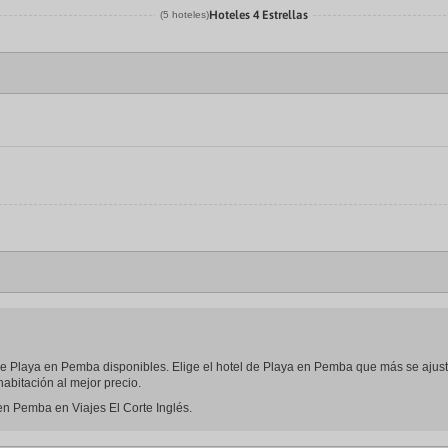
Hoteles 4 Estrellas
(5 hoteles)
el de Playa en Pemba disponibles. Elige el hotel de Playa en Pemba que más se ajus
abitación al mejor precio.
en Pemba en Viajes El Corte Inglés.