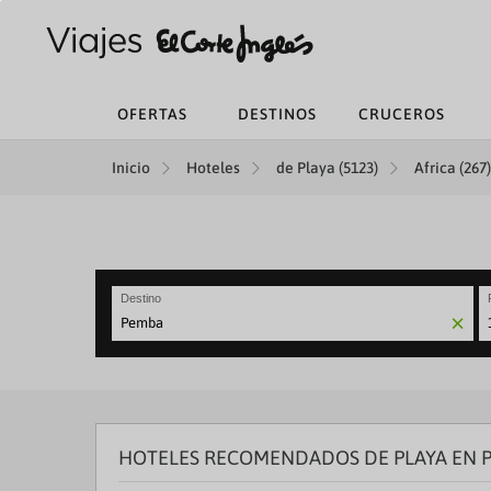
OFERTAS
DESTINOS
CRUCEROS
Inicio
Hoteles
de Playa (5123)
Africa (267)
Destino
N
fo
to
in
wi
th
HOTELES RECOMENDADOS DE PLAYA EN 
ca
a
se