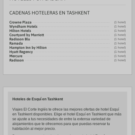
CADENAS HOTELERAS EN TASHKENT
Crowne Plaza
(1 hotel)
Wyndham Hotels
(1 hotel)
Hilton Hotels
(1 hotel)
Courtyard by Marriott
(1 hotel)
Radisson Blu
(1 hotel)
Ramada
(1 hotel)
Hampton Inn by Hilton
(1 hotel)
Hyatt Regency
(1 hotel)
Mercure
(1 hotel)
Radisson
(1 hotel)
Hoteles de Esquí en Tashkent
Viajes El Corte Inglés te ofrece las mejores ofertas de hotel Esquí
en Tashkent disponibles. Elige el hotel Esquí en Tashkent que más
se ajuste a tus necesidades de entre la extensa variedad de
alojamientos que te ofrecemos para que puedas reservar tu
habitación al mejor precio.