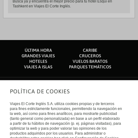
Busca ya y encuentra el mejor precio para tu hotel Esquí en
Tashkent en Viajes El Corte Inglés.
ÚLTIMA HORA
CARIBE
GRANDES VIAJES
CRUCEROS
HOTELES
VUELOS BARATOS
VIAJES A ISLAS
PARQUES TEMÁTICOS
POLÍTICA DE COOKIES
Sobre nosotros
Quiénes somos
Viajes El Corte Inglés S.A. utiliza cookies propias y de terceros
Financiación
Enlaces de interés
para fines estrictamente funcionales, permitiendo la navegación en
Sostenibilidad
la web, así como para fines analíticos, para mostrarte publicidad
Turismo accesible
(tanto general como personalizada) en base a un perfil elaborado
Guías de viaje
Tarjeta El Corte Inglés
a partir de tu hábitos de navegación (p. ej. páginas visitadas), para
Catálogos
Trabaja con nosotros
Internacional
optimizar la web y para poder valorar las opiniones de los
Auto check-in
El Corte Inglés
productos adquiridos por los usuarios. Para administrar o
Condiciones Generales
Canal Ético