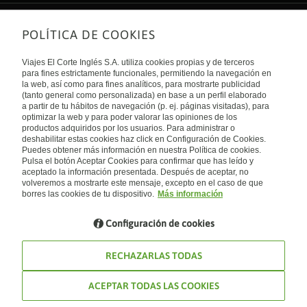
POLÍTICA DE COOKIES
Sobre nosotros
Quiénes somos
Viajes El Corte Inglés S.A. utiliza cookies propias y de terceros
Financiación
Enlaces de interés
para fines estrictamente funcionales, permitiendo la navegación en
Sostenibilidad
la web, así como para fines analíticos, para mostrarte publicidad
Turismo accesible
(tanto general como personalizada) en base a un perfil elaborado
Guías de viaje
Tarjeta El Corte Inglés
a partir de tu hábitos de navegación (p. ej. páginas visitadas), para
Catálogos
Trabaja con nosotros
Internacional
optimizar la web y para poder valorar las opiniones de los
Auto check-in
El Corte Inglés
productos adquiridos por los usuarios. Para administrar o
Condiciones Generales
Canal Ético
deshabilitar estas cookies haz click en Configuración de Cookies.
Política de privacidad
España
Política de cookies
Puedes obtener más información en nuestra Política de cookies.
Accesibilidad
Pulsa el botón Aceptar Cookies para confirmar que has leído y
Empresas/ Grupos
aceptado la información presentada. Después de aceptar, no
Visita nuestro blog
volveremos a mostrarte este mensaje, excepto en el caso de que
borres las cookies de tu dispositivo.
Más información
Blog de Viajes el Corte inglés
Configuración de cookies
RECHAZARLAS TODAS
ACEPTAR TODAS LAS COOKIES
© Viajes El Corte Inglés 2026. Todos los derechos reservados