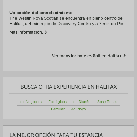
Ubicación del establecimiento
The Westin Nova Scotian se encuentra en pleno centro de
Halifax, a 4 min a pie de Discovery Centre y a 7 min de Pier
21 National Historic Site. Además, este hotel se encuentra a
Más información.
0,9 km de Maritime Museum ...
Ver todos los hoteles Golf en Halifax
BUSCA OTRA EXPERIENCIA EN HALIFAX
de Negocios
Ecológicos
de Diseño
Spa / Relax
Familiar
de Playa
LA MEJOR OPCIÓN PARA TU ESTANCIA