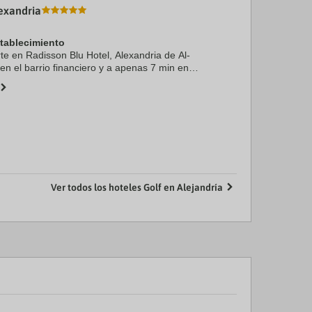
exandria
stablecimiento
rte en Radisson Blu Hotel, Alexandria de Al-
en el barrio financiero y a apenas 7 min en
tbey. Además, este hotel para familias se
km de ...
Ver todos los hoteles Golf en Alejandría