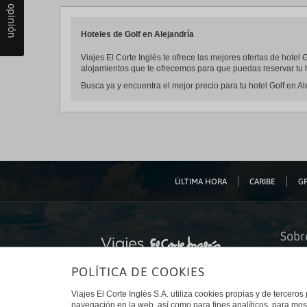
Tu opinión
Hoteles de Golf en Alejandría
Viajes El Corte Inglés te ofrece las mejores ofertas de hotel
alojamientos que te ofrecemos para que puedas reservar tu h
Busca ya y encuentra el mejor precio para tu hotel Golf en Al
ÚLTIMA HORA
CARIBE
GR
Sobr
Quiéne
POLÍTICA DE COOKIES
Financ
Sosteni
Turism
Viajes El Corte Inglés S.A. utiliza cookies propias y de terceros
Tarjeta
navegación en la web, así como para fines analíticos, para mos