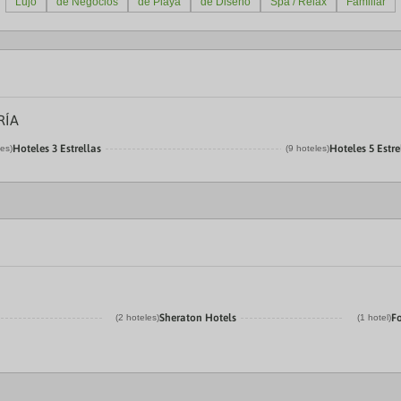
Lujo
de Negocios
de Playa
de Diseño
Spa / Relax
Familiar
RÍA
Hoteles 3 Estrellas
Hoteles 5 Estre
les)
(9 hoteles)
Sheraton Hotels
F
(2 hoteles)
(1 hotel)