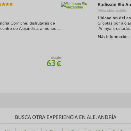
Radisson Blu Al
a
te.
date.
Alejandría, Egipto.
ress
Press
Ubicación del e
e
the
andria Corniche, disfrutarás de
estion
question
Si optas por aloja
ark
mark
 centro de Alejandría, a menos
'Amriyah, estarás 
ey
key
n Stefano Grand Plaza y
coche de Fort Qai
Más información.
to
encuentra a 18,1 
t
get
e
the
eyboard
keyboard
ortcuts
shortcuts
desde
63
r
for
€
hanging
changing
tes.
dates.
BUSCA OTRA EXPERIENCIA EN ALEJANDRÍA