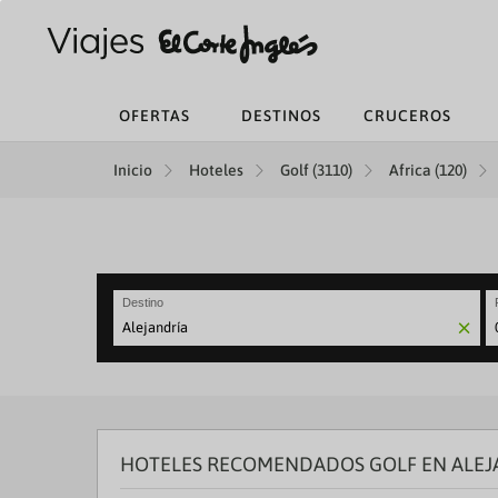
OFERTAS
DESTINOS
CRUCEROS
Inicio
Hoteles
Golf (3110)
Africa (120)
Destino
N
fo
to
in
wi
th
HOTELES RECOMENDADOS GOLF EN ALEJ
ca
a
se