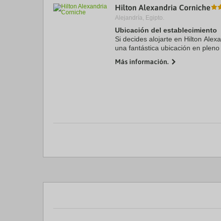
Hilton Alexandria Corniche
a
da
Alejandría, Egipto.
P
Ubicación del establecimiento
th
Si decides alojarte en Hilton Alex
qu
m
una fantástica ubicación en pleno
k
de cinco minutos en coche de Sa
Más información.
to
Mahmoud Said Museum. ...
ge
th
k
sh
fo
c
da