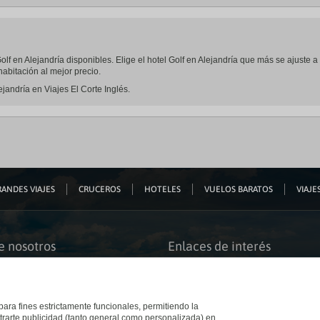
 Golf en Alejandría disponibles. Elige el hotel Golf en Alejandría que más se ajuste
abitación al mejor precio.
ejandría en Viajes El Corte Inglés.
ANDES VIAJES
CRUCEROS
HOTELES
VUELOS BARATOS
VIAJES
e nosotros
Enlaces de interés
s somos
Guías de viaje
iación
Catálogos
bilidad
Auto check-in
o accesible
Condiciones Generales
 para fines estrictamente funcionales, permitiendo la
 El Corte Inglés
Política de privacidad
trarte publicidad (tanto general como personalizada) en