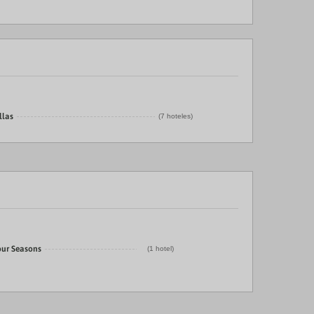
llas
(7 hoteles)
our Seasons
(1 hotel)