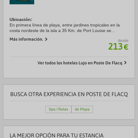
Ubicación:
En primera línea de playa, entre jardines tropicales en la
costa nordeste de la isla a 35 Km. de Port Louise se
encuentra situado este impresionante complejo
Más información.
desde
arquitectónico que destaca por su ambiente de lujo y una
213
€
singular ...
Ver todos los hoteles Lujo en Poste De Flacq
BUSCA OTRA EXPERIENCIA EN POSTE DE FLACQ
Spa / Relax
de Playa
LA MEJOR OPCIÓN PARA TU ESTANCIA