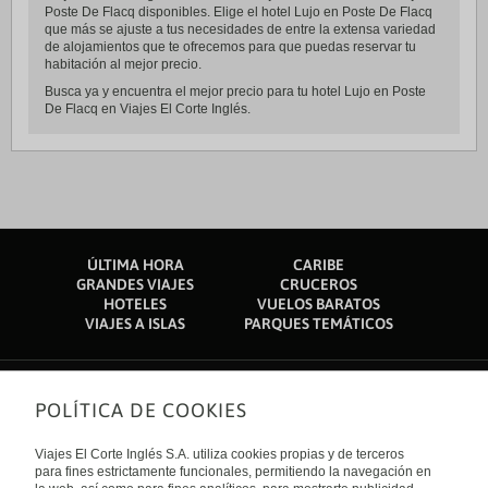
Poste De Flacq disponibles. Elige el hotel Lujo en Poste De Flacq
que más se ajuste a tus necesidades de entre la extensa variedad
de alojamientos que te ofrecemos para que puedas reservar tu
habitación al mejor precio.
Busca ya y encuentra el mejor precio para tu hotel Lujo en Poste
De Flacq en Viajes El Corte Inglés.
ÚLTIMA HORA
CARIBE
GRANDES VIAJES
CRUCEROS
HOTELES
VUELOS BARATOS
VIAJES A ISLAS
PARQUES TEMÁTICOS
POLÍTICA DE COOKIES
Sobre nosotros
Quiénes somos
Viajes El Corte Inglés S.A. utiliza cookies propias y de terceros
Financiación
Enlaces de interés
para fines estrictamente funcionales, permitiendo la navegación en
Sostenibilidad