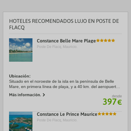
HOTELES RECOMENDADOS LUJO EN POSTE DE
FLACQ
Constance Belle Mare Plage
Poste De Flacq, Mauricio.
Ubicación:
Situado en el noroeste de la isla en la península de Belle
Mare, en primera línea de playa, y a 40 km. del aeropuerto.
Más información.
desde
Habitaciones:
397
€
Dispone de 235 habitaciones (92 prestige, 137 junior suites
y 6 suites de ...
Constance Le Prince Maurice
Poste De Flacq, Mauricio.