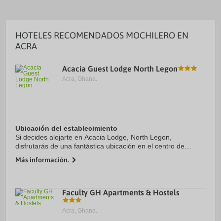
HOTELES RECOMENDADOS MOCHILERO EN
ACRA
Acacia Guest Lodge North Legon
Acra, Ghana.
Ubicación del establecimiento
Si decides alojarte en Acacia Lodge, North Legon,
disfrutarás de una fantástica ubicación en el centro de
Kwabenyan y apenas te separarán 15 minutos en coche de
Más información.
Centro comercial Achimota Mall y Jardines ...
Faculty GH Apartments & Hostels
Acra, Ghana.