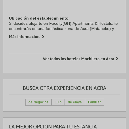
Ubicación del establecimiento
Si decides alojarte en Faculty(GH) Apartments & Hostels, te
encontrarás en una fantástica zona de Acra (Mataheko) y
estarás a menos de 15 minutos en coche de Centro
Más información.
comercial Achimota Mall y Accra Mall ...
Ver todos los hoteles Mochilero en Acra
BUSCA OTRA EXPERIENCIA EN ACRA
de Negocios
Lujo
de Playa
Familiar
LA MEJOR OPCIÓN PARA TU ESTANCIA