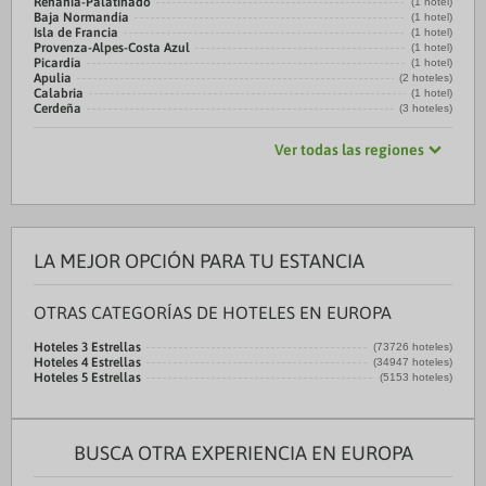
Renania-Palatinado
(1 hotel)
Baja Normandía
(1 hotel)
Isla de Francia
(1 hotel)
Provenza-Alpes-Costa Azul
(1 hotel)
Picardía
(1 hotel)
Apulia
(2 hoteles)
Calabria
(1 hotel)
Cerdeña
(3 hoteles)
Ver todas las regiones
LA MEJOR OPCIÓN PARA TU ESTANCIA
OTRAS CATEGORÍAS DE HOTELES EN EUROPA
Hoteles 3 Estrellas
(73726 hoteles)
Hoteles 4 Estrellas
(34947 hoteles)
Hoteles 5 Estrellas
(5153 hoteles)
BUSCA OTRA EXPERIENCIA EN EUROPA