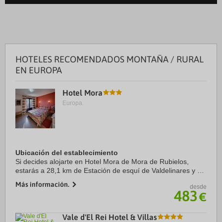
HOTELES RECOMENDADOS MONTAÑA / RURAL
EN EUROPA
Hotel Mora
Europa.
Ubicación del establecimiento
Si decides alojarte en Hotel Mora de Mora de Rubielos,
estarás a 28,1 km de Estación de esquí de Valdelinares y a
39,1 km de Museo Dinópolis. Además, este hotel para
Más información.
desde
familias se encuentra a 39,6 km de ...
483
€
Vale d'El Rei Hotel & Villas