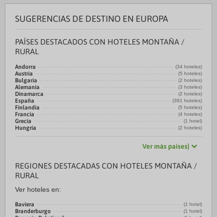
SUGERENCIAS DE DESTINO EN EUROPA
PAÍSES DESTACADOS CON HOTELES MONTAÑA /
RURAL
Andorra
(34 hoteles)
Austria
(5 hoteles)
Bulgaria
(2 hoteles)
Alemania
(3 hoteles)
Dinamarca
(2 hoteles)
España
(391 hoteles)
Finlandia
(5 hoteles)
Francia
(4 hoteles)
Grecia
(1 hotel)
Hungría
(2 hoteles)
Ver más países}
REGIONES DESTACADAS CON HOTELES MONTAÑA /
RURAL
Ver hoteles en:
Baviera
(1 hotel)
Branderburgo
(1 hotel)