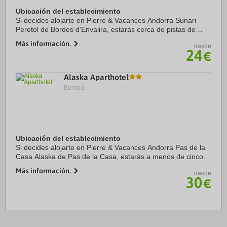
Ubicación del establecimiento
Si decides alojarte en Pierre & Vacances Andorra Sunari
Peretol de Bordes d'Envalira, estarás cerca de pistas de
esquí y a menos de 15 minutos a pie de Estación de esquí
Más información.
desde
Grandvalira y Bosc. Además, este ...
24
€
Alaska Aparthotel
Europa.
Ubicación del establecimiento
Si decides alojarte en Pierre & Vacances Andorra Pas de la
Casa Alaska de Pas de la Casa, estarás a menos de cinco
minutos en coche de Estación de esquí Grandvalira y
Más información.
desde
Estación de esquí de Pas de la Casa. ...
30
€