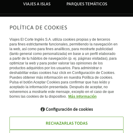
VIAJES A ISLAS
PARQUES TEMÁTICOS
POLÍTICA DE COOKIES
Sobre nosotros
Quiénes somos
Viajes El Corte Inglés S.A. utiliza cookies propias y de terceros
Financiación
Enlaces de interés
para fines estrictamente funcionales, permitiendo la navegación en
Sostenibilidad
la web, así como para fines analíticos, para mostrarte publicidad
Turismo accesible
(tanto general como personalizada) en base a un perfil elaborado
Guías de viaje
Tarjeta El Corte Inglés
a partir de tu hábitos de navegación (p. ej. páginas visitadas), para
Catálogos
Trabaja con nosotros
Internacional
optimizar la web y para poder valorar las opiniones de los
Auto check-in
El Corte Inglés
productos adquiridos por los usuarios. Para administrar o
Condiciones Generales
Canal Ético
deshabilitar estas cookies haz click en Configuración de Cookies.
Política de privacidad
España
Política de cookies
Puedes obtener más información en nuestra Política de cookies.
Accesibilidad
Pulsa el botón Aceptar Cookies para confirmar que has leído y
Empresas/ Grupos
aceptado la información presentada. Después de aceptar, no
Visita nuestro blog
volveremos a mostrarte este mensaje, excepto en el caso de que
borres las cookies de tu dispositivo.
Más información
Blog de Viajes el Corte inglés
Configuración de cookies
RECHAZARLAS TODAS