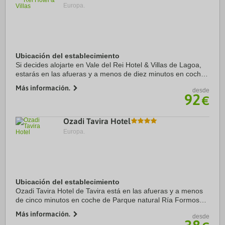
Europa.
Ubicación del establecimiento
Si decides alojarte en Vale del Rei Hotel & Villas de Lagoa,
estarás en las afueras y a menos de diez minutos en coche
de Playa Marinha y Playa de Benagil. Además, este hotel
Más información.
desde
para familias se encuentra a ...
92
€
Ozadi Tavira Hotel
Europa.
Ubicación del establecimiento
Ozadi Tavira Hotel de Tavira está en las afueras y a menos
de cinco minutos en coche de Parque natural Ría Formosa y
Gran Plaza de Tavira. Además, este hotel para familias se
Más información.
desde
encuentra a 2,6 km de Golf de ...