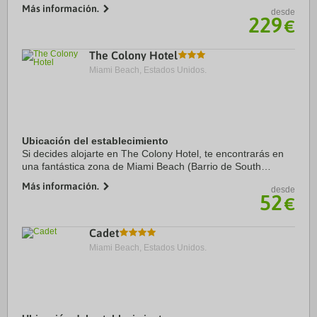
pocos pasos de Playa del parque Lummus y a 10 minutos a
Más información.
desde
pie de Centro de bienvenida Art Decó. ...
229
€
The Colony Hotel
Miami Beach, Estados Unidos.
Ubicación del establecimiento
Si decides alojarte en The Colony Hotel, te encontrarás en
una fantástica zona de Miami Beach (Barrio de South
Beach), a solo unos pasos de Ocean Drive y Zona comercial
Más información.
desde
de Collins Avenue. Además, este ...
52
€
Cadet
Miami Beach, Estados Unidos.