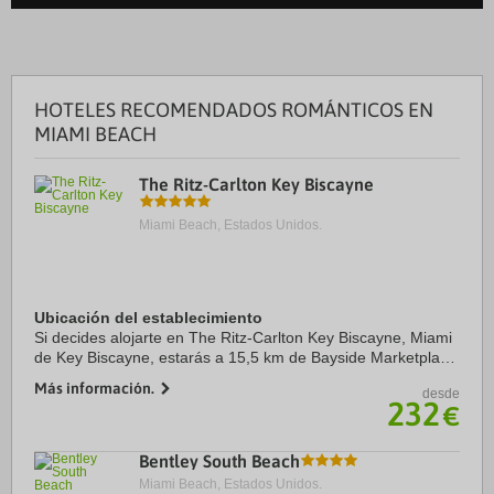
HOTELES RECOMENDADOS ROMÁNTICOS EN
MIAMI BEACH
The Ritz-Carlton Key Biscayne
Miami Beach, Estados Unidos.
Ubicación del establecimiento
Si decides alojarte en The Ritz-Carlton Key Biscayne, Miami
de Key Biscayne, estarás a 15,5 km de Bayside Marketplace
y a 15,7 km de Kaseya Center. Además, este complejo de
Más información.
desde
playa se encuentra a 17,4 km de ...
232
€
Bentley South Beach
Miami Beach, Estados Unidos.