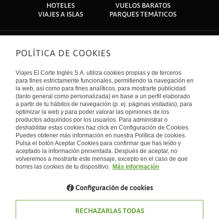
HOTELES
VUELOS BARATOS
VIAJES A ISLAS
PARQUES TEMÁTICOS
POLÍTICA DE COOKIES
Sobre nosotros
Quiénes somos
Viajes El Corte Inglés S.A. utiliza cookies propias y de terceros
Financiación
Enlaces de interés
para fines estrictamente funcionales, permitiendo la navegación en
Sostenibilidad
la web, así como para fines analíticos, para mostrarte publicidad
Turismo accesible
(tanto general como personalizada) en base a un perfil elaborado
Guías de viaje
Tarjeta El Corte Inglés
a partir de tu hábitos de navegación (p. ej. páginas visitadas), para
Catálogos
Trabaja con nosotros
Internacional
optimizar la web y para poder valorar las opiniones de los
Auto check-in
El Corte Inglés
productos adquiridos por los usuarios. Para administrar o
Condiciones Generales
Canal Ético
deshabilitar estas cookies haz click en Configuración de Cookies.
Política de privacidad
España
Política de cookies
Puedes obtener más información en nuestra Política de cookies.
Accesibilidad
Pulsa el botón Aceptar Cookies para confirmar que has leído y
Empresas/ Grupos
aceptado la información presentada. Después de aceptar, no
Visita nuestro blog
volveremos a mostrarte este mensaje, excepto en el caso de que
borres las cookies de tu dispositivo.
Más información
Blog de Viajes el Corte inglés
Configuración de cookies
RECHAZARLAS TODAS