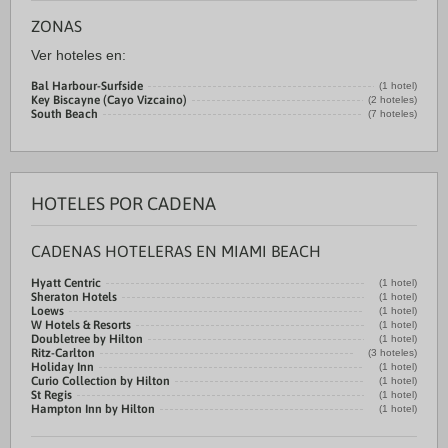
ZONAS
Ver hoteles en:
Bal Harbour-Surfside
(1 hotel)
Key Biscayne (Cayo Vizcaino)
(2 hoteles)
South Beach
(7 hoteles)
HOTELES POR CADENA
CADENAS HOTELERAS EN MIAMI BEACH
Hyatt Centric
(1 hotel)
Sheraton Hotels
(1 hotel)
Loews
(1 hotel)
W Hotels & Resorts
(1 hotel)
Doubletree by Hilton
(1 hotel)
Ritz-Carlton
(3 hoteles)
Holiday Inn
(1 hotel)
Curio Collection by Hilton
(1 hotel)
St Regis
(1 hotel)
Hampton Inn by Hilton
(1 hotel)