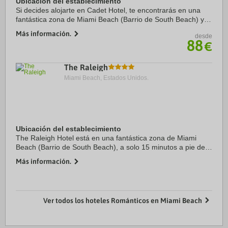
Ubicación del establecimiento
Si decides alojarte en Cadet Hotel, te encontrarás en una
fantástica zona de Miami Beach (Barrio de South Beach) y
estarás a pocos pasos de Zona comercial de Collins Avenue
Más información.
desde
y a apenas 3 min a pie de ...
88
€
The Raleigh
Miami Beach, Estados Unidos.
Ubicación del establecimiento
The Raleigh Hotel está en una fantástica zona de Miami
Beach (Barrio de South Beach), a solo 15 minutos a pie de
Lincoln Road Mall y Playa del parque Lummus. Además,
Más información.
este hotel de 4 estrellas se encuentra ...
Ver todos los hoteles Románticos en Miami Beach