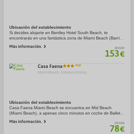
Ubicación del establecimiento
Si decides alojarte en Bentley Hotel South Beach, te
encontrarás en una fantástica zona de Miami Beach (Barrio
de South Beach) y estarás a pocos pasos de Ocean Drive y
Más información.
desde
Zona comercial de Collins Avenue. ...
153
€
Casa Faena
Miami Beach, Estados Unidos.
Ubicación del establecimiento
Casa Faena Miami Beach se encuentra en Mid Beach
(Miami Beach), a apenas cinco minutos en coche de Ballet
de Miami City y Miami Beach Convention Center. Además,
Más información.
desde
este hotel de playa se encuentra a 2,3 km de ...
78
€