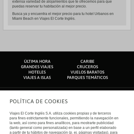
extensa variedad de alojamientos que te ofrecemos para que
puedas reservar tu habitación al mejor precio.
Busca ya y encuentra el mejor precio para tu hotel Urbanos en
Miami Beach en Viajes El Corte Inglés.
ÚLTIMA HORA
CARIBE
GRANDES VIAJES
CRUCEROS
HOTELES
VUELOS BARATOS
VIAJES A ISLAS
PARQUES TEMÁTICOS
POLÍTICA DE COOKIES
Sobre nosotros
Quiénes somos
Viajes El Corte Inglés S.A. utiliza cookies propias y de terceros
Financiación
Enlaces de interés
para fines estrictamente funcionales, permitiendo la navegación en
Sostenibilidad
la web, así como para fines analíticos, para mostrarte publicidad
Turismo accesible
(tanto general como personalizada) en base a un perfil elaborado
Guías de viaje
Tarjeta El Corte Inglés
a partir de tu hábitos de navegación (p. ej. páginas visitadas), para
Catálogos