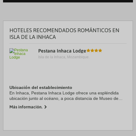
HOTELES RECOMENDADOS ROMÁNTICOS EN
ISLA DE LA INHACA
Pestana Inhaca Lodge
Isla de la Inhaca, Mozambique.
Ubicación del establecimiento
En Inhaca, Pestana Inhaca Lodge ofrece una espléndida
ubicación junto al océano, a poca distancia de Museo de
Biología Marina y Reserva Marina de Inhaca. Este hotel de 4
Más información.
estrellas se encuentra a pocos ...