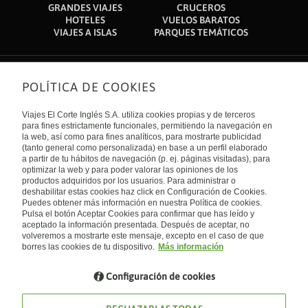
GRANDES VIAJES
CRUCEROS
HOTELES
VUELOS BARATOS
VIAJES A ISLAS
PARQUES TEMÁTICOS
POLÍTICA DE COOKIES
Sobre nosotros
Quiénes somos
Viajes El Corte Inglés S.A. utiliza cookies propias y de terceros
Financiación
Enlaces de interés
para fines estrictamente funcionales, permitiendo la navegación en
Sostenibilidad
la web, así como para fines analíticos, para mostrarte publicidad
Turismo accesible
(tanto general como personalizada) en base a un perfil elaborado
Guías de viaje
Tarjeta El Corte Inglés
a partir de tu hábitos de navegación (p. ej. páginas visitadas), para
Catálogos
Trabaja con nosotros
Internacional
optimizar la web y para poder valorar las opiniones de los
Auto check-in
El Corte Inglés
productos adquiridos por los usuarios. Para administrar o
Condiciones Generales
Canal Ético
deshabilitar estas cookies haz click en Configuración de Cookies.
Política de privacidad
España
Política de cookies
Puedes obtener más información en nuestra Política de cookies.
Accesibilidad
Pulsa el botón Aceptar Cookies para confirmar que has leído y
Empresas/ Grupos
aceptado la información presentada. Después de aceptar, no
Visita nuestro blog
volveremos a mostrarte este mensaje, excepto en el caso de que
borres las cookies de tu dispositivo.
Más información
Blog de Viajes el Corte inglés
Configuración de cookies