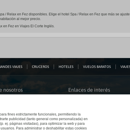
 Spa / Relax en Fez disponibles. Elige el hotel Spa / Relax en Fez que más se ajus
abitación al mejor precio.
x en Fez en Viajes El Corte Inglés.
ANDES VIAJES
CRUCEROS
HOTELES
VUELOS BARATOS
VIAJES
e nosotros
Enlaces de interés
s somos
Guías de viaje
iación
Catálogos
bilidad
Auto check-in
o accesible
Condiciones Generales
 para fines estrictamente funcionales, permitiendo la
 El Corte Inglés
Política de privacidad
trarte publicidad (tanto general como personalizada) en
a con nosotros
Política de cookies
(p. ej. páginas visitadas), para optimizar la web y para
e Inglés
Accesibilidad
 usuarios. Para administrar o deshabilitar estas cookies