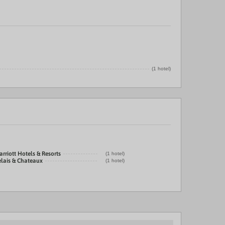
(1 hotel)
rriott Hotels & Resorts
(1 hotel)
elais & Chateaux
(1 hotel)