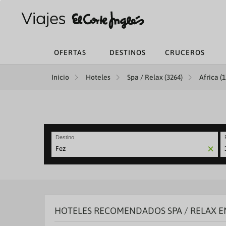
OFERTAS
DESTINOS
CRUCEROS
Inicio
Hoteles
Spa / Relax (3264)
Africa (1
Destino
N
fo
to
in
wi
th
HOTELES RECOMENDADOS SPA / RELAX E
ca
a
se