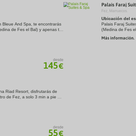
Palais Faraj Sui
a
te.
date.
Fez, Marruecos.
ress
Press
Ubicación del e
e
the
on Bleue And Spa, te encontrarás
estion
question
Palais Faraj Suit
ark
mark
edina de Fes el Bal) y apenas te
(Medina de Fes e
ey
key
e Funduq Kaat Smen y Madraza
Museo Dar Batha y
Más información.
to
encuentra a 1,1 k
t
get
e
the
eyboard
keyboard
ortcuts
shortcuts
desde
145
r
for
€
hanging
changing
tes.
dates.
na Riad Resort, disfrutarás de
tro de Fez, a solo 3 min a pie de
de Cementerio Judío. Además,
desde
55
€