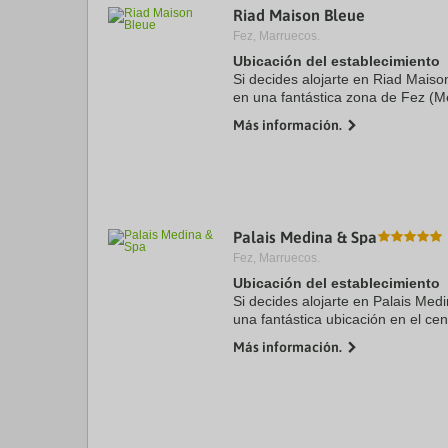
Riad Maison Bleue
a
da
Fez, Marruecos.
P
Ubicación del establecimiento
th
Si decides alojarte en Riad Mais
qu
m
en una fantástica zona de Fez (M
k
separarán cinco minutos a pie d
Más información.
to
Bou-Inania. ...
ge
th
k
sh
fo
c
Palais Medina & Spa
da
Fez, Marruecos.
Ubicación del establecimiento
Si decides alojarte en Palais Medi
una fantástica ubicación en el cen
Centro comercial Borj Fez y a 9 
Más información.
este hotel ...