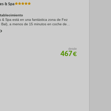
tes & Spa
stablecimiento
es & Spa está en una fantástica zona de Fez
l Bal), a menos de 15 minutos en coche de
 Plaza R'cif. Además, este hotel de lujo se
m de ...
desde
467
€