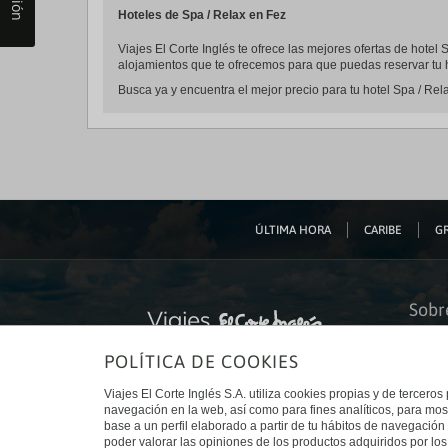
Hoteles de Spa / Relax en Fez
Viajes El Corte Inglés te ofrece las mejores ofertas de hotel
alojamientos que te ofrecemos para que puedas reservar tu h
Busca ya y encuentra el mejor precio para tu hotel Spa / Rela
ÚLTIMA HORA
CARIBE
GR
Sobr
Quiéne
POLÍTICA DE COOKIES
Financ
Sosteni
Turism
Viajes El Corte Inglés S.A. utiliza cookies propias y de terceros
Tarjeta
navegación en la web, así como para fines analíticos, para mos
Trabaj
base a un perfil elaborado a partir de tu hábitos de navegación 
El Cort
poder valorar las opiniones de los productos adquiridos por los