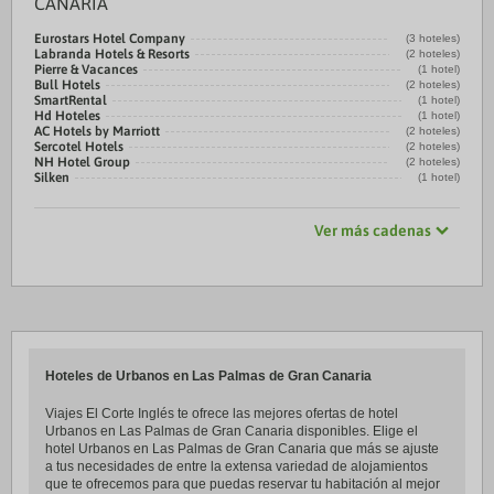
CANARIA
Eurostars Hotel Company
(3 hoteles)
Labranda Hotels & Resorts
(2 hoteles)
Pierre & Vacances
(1 hotel)
Bull Hotels
(2 hoteles)
SmartRental
(1 hotel)
Hd Hoteles
(1 hotel)
AC Hotels by Marriott
(2 hoteles)
Sercotel Hotels
(2 hoteles)
NH Hotel Group
(2 hoteles)
Silken
(1 hotel)
Ver más cadenas
Hoteles de Urbanos en Las Palmas de Gran Canaria
Viajes El Corte Inglés te ofrece las mejores ofertas de hotel
Urbanos en Las Palmas de Gran Canaria disponibles. Elige el
hotel Urbanos en Las Palmas de Gran Canaria que más se ajuste
a tus necesidades de entre la extensa variedad de alojamientos
que te ofrecemos para que puedas reservar tu habitación al mejor