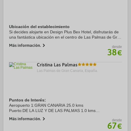
Ubicación del establecimiento
Si decides alojarte en Design Plus Bex Hotel, disfrutarás de
una fantástica ubicación en el centro de Las Palmas de Gran
Canaria, a unos pasos de Parque de Santa Catalina y a solo
Más información.
desde
8 min a pie de Playa Las ...
38
€
Cristina Las Palmas
Las Palmas de Gran Canaria, España.
Puntos de Interés:
Aeropuerto 1:GRAN CANARIA 25.0 kms
Puerto:DE LA LUZ Y DE LAS PALMAS 1.0 kms
Centro Ciudad:CENTRO HISTÓRICO 4.0 kms
Más información.
desde
Recinto ferial 1:INFECAR 7.0 kms
67
€