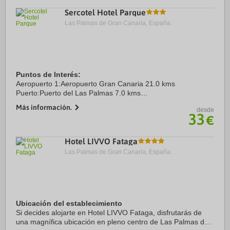
Sercotel Hotel Parque
Las Palmas de Gran Canaria, España.
Puntos de Interés:
Aeropuerto 1:Aeropuerto Gran Canaria 21.0 kms
Puerto:Puerto del Las Palmas 7.0 kms
Centro Ciudad:Triana 0.2 kms
Más información.
desde
Recinto ferial 1:Infecar 7.3 kms
33
€
Hotel LIVVO Fataga
Las Palmas de Gran Canaria, España.
Ubicación del establecimiento
Si decides alojarte en Hotel LIVVO Fataga, disfrutarás de
una magnífica ubicación en pleno centro de Las Palmas de