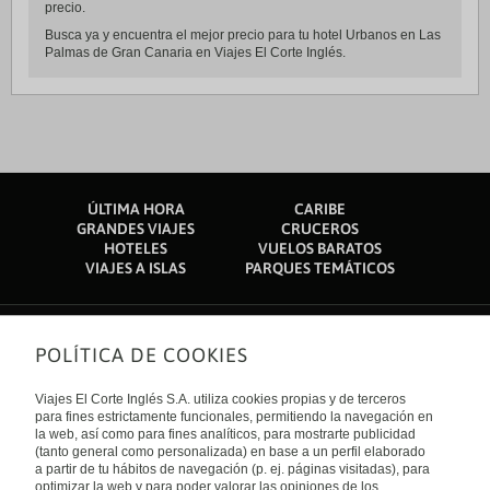
precio.
Busca ya y encuentra el mejor precio para tu hotel Urbanos en Las
Palmas de Gran Canaria en Viajes El Corte Inglés.
ÚLTIMA HORA
CARIBE
GRANDES VIAJES
CRUCEROS
HOTELES
VUELOS BARATOS
VIAJES A ISLAS
PARQUES TEMÁTICOS
POLÍTICA DE COOKIES
Sobre nosotros
Quiénes somos
Viajes El Corte Inglés S.A. utiliza cookies propias y de terceros
Financiación
Enlaces de interés
para fines estrictamente funcionales, permitiendo la navegación en
Sostenibilidad
la web, así como para fines analíticos, para mostrarte publicidad
Turismo accesible
(tanto general como personalizada) en base a un perfil elaborado
Guías de viaje
Tarjeta El Corte Inglés
a partir de tu hábitos de navegación (p. ej. páginas visitadas), para
Catálogos
Trabaja con nosotros
Internacional
optimizar la web y para poder valorar las opiniones de los