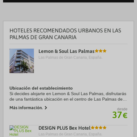
HOTELES RECOMENDADOS URBANOS EN LAS
PALMAS DE GRAN CANARIA
Lemon & Soul Las Palmas
Las Palmas de Gran Canaria, España.
Ubicación del establecimiento
Si decides alojarte en Lemon & Soul Las Palmas, disfrutarás
de una fantástica ubicación en el centro de Las Palmas de
Gran Canaria, a unos pasos de Playa Las Canteras y a solo
Más información.
desde
3 min a pie de Parque de ...
37
€
DESIGN PLUS Bex Hotel
Las Palmas de Gran Canaria, España.