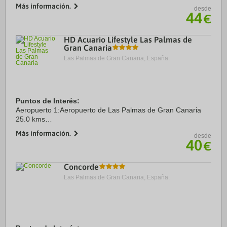
Gran Canaria, a solo diez minutos a pie de Playa Las
Más información.
desde
Canteras y Parque de Santa Catalina. ...
44
€
HD Acuario Lifestyle Las Palmas de
Gran Canaria
Las Palmas de Gran Canaria, España.
Puntos de Interés:
Aeropuerto 1:Aeropuerto de Las Palmas de Gran Canaria
25.0 kms
Puerto:Puerto de Las Palmas de Gran Canaria 2.0 kms
Más información.
desde
Centro Ciudad:Las Palmas de Gran Canaria 1.0 kms
40
€
Recinto ferial 1:Auditorio Alfredo Kraus 2.2 ...
Concorde
Las Palmas de Gran Canaria, España.