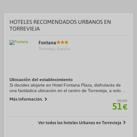
HOTELES RECOMENDADOS URBANOS EN
TORREVIEJA
Fontana
Torrevieja, España.
Ubicación del establecimiento
Si decides alojarte en Hotel Fontana Plaza, disfrutarás de
una fantástica ubicación en el centro de Torrevieja, a solo 15
minutos en coche de Centro comercial Zenia Boulevard y
Más información.
desde
Playa La Zenia. Además, este ...
51
€
Ver todos los hoteles Urbanos en Torrevieja