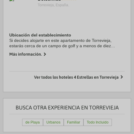
Torrevieja, España.
Ubicación del establecimiento
Si decides alojarte en este apartamento de Torrevieja,
estarás cerca de un campo de golf y a menos de diez
minutos en coche de Centro comercial Zenia Boulevard y
Más información.
Playa La Zenia. Además, este apartamento ...
Ver todos los hoteles 4 Estrellas en Torrevieja
BUSCA OTRA EXPERIENCIA EN TORREVIEJA
de Playa
Urbanos
Familiar
Todo Incluido