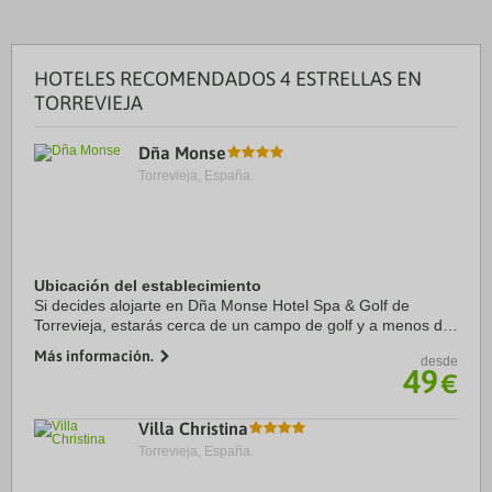
HOTELES RECOMENDADOS 4 ESTRELLAS EN
TORREVIEJA
Dña Monse
Torrevieja, España.
Ubicación del establecimiento
Si decides alojarte en Dña Monse Hotel Spa & Golf de
Torrevieja, estarás cerca de un campo de golf y a menos de
diez minutos en coche de Centro comercial Zenia Boulevard
Más información.
desde
y Playa La Zenia. Además, este ...
49
€
Villa Christina
Torrevieja, España.