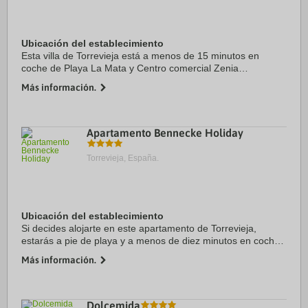
Ubicación del establecimiento
Esta villa de Torrevieja está a menos de 15 minutos en
coche de Playa La Mata y Centro comercial Zenia
Boulevard. Además, esta villa de playa se encuentra a 11,5
Más información.
km de Playa La Zenia y a 14,8 km de Playa ...
Apartamento Bennecke Holiday
Torrevieja, España.
Ubicación del establecimiento
Si decides alojarte en este apartamento de Torrevieja,
estarás a pie de playa y a menos de diez minutos en coche
de Playa La Zenia y Centro comercial Zenia Boulevard.
Más información.
Además, este apartamento de 4 ...
Dolcemida