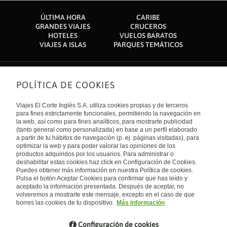
ÚLTIMA HORA
CARIBE
GRANDES VIAJES
CRUCEROS
HOTELES
VUELOS BARATOS
VIAJES A ISLAS
PARQUES TEMÁTICOS
POLÍTICA DE COOKIES
Sobre nosotros
Quiénes somos
Viajes El Corte Inglés S.A. utiliza cookies propias y de terceros
Financiación
Enlaces de interés
para fines estrictamente funcionales, permitiendo la navegación en
Sostenibilidad
la web, así como para fines analíticos, para mostrarte publicidad
Turismo accesible
(tanto general como personalizada) en base a un perfil elaborado
Guías de viaje
Tarjeta El Corte Inglés
a partir de tu hábitos de navegación (p. ej. páginas visitadas), para
Catálogos
Trabaja con nosotros
Internacional
optimizar la web y para poder valorar las opiniones de los
Auto check-in
El Corte Inglés
productos adquiridos por los usuarios. Para administrar o
Condiciones Generales
Canal Ético
deshabilitar estas cookies haz click en Configuración de Cookies.
Política de privacidad
España
Política de cookies
Puedes obtener más información en nuestra Política de cookies.
Accesibilidad
Pulsa el botón Aceptar Cookies para confirmar que has leído y
Empresas/ Grupos
aceptado la información presentada. Después de aceptar, no
Visita nuestro blog
volveremos a mostrarte este mensaje, excepto en el caso de que
borres las cookies de tu dispositivo.
Más información
Blog de Viajes el Corte inglés
Configuración de cookies