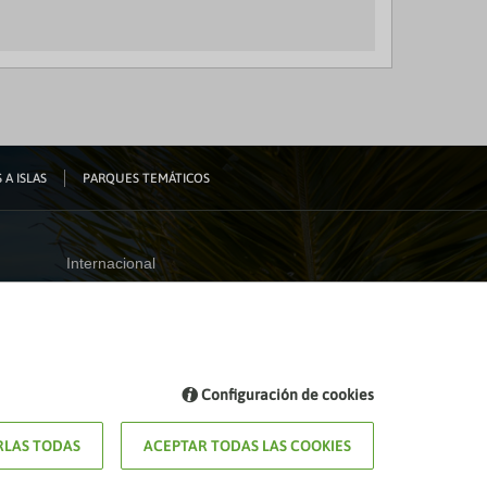
 A ISLAS
PARQUES TEMÁTICOS
Internacional
España
Visita nuestro blog
Configuración de cookies
Blog de Viajes el Corte inglés
LAS TODAS
ACEPTAR TODAS LAS COOKIES