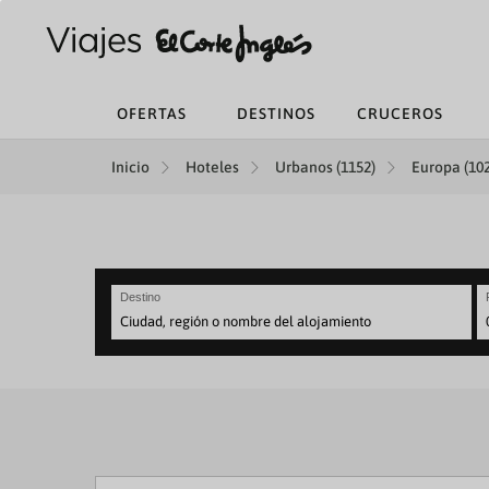
OFERTAS
DESTINOS
CRUCEROS
Inicio
Hoteles
Urbanos (1152)
Europa (10
Destino
N
fo
to
in
wi
th
ca
a
se