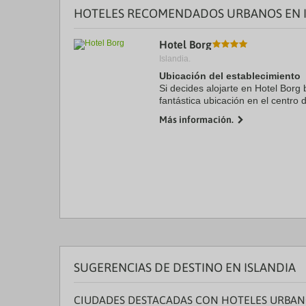
a
HOTELES RECOMENDADOS URBANOS EN I
da
P
th
Hotel Borg
qu
Islandia.
m
Ubicación del establecimiento
k
to
Si decides alojarte en Hotel Borg 
ge
fantástica ubicación en el centro 
th
Laugavegur y a solo 8 min a pie 
Más información.
k
este hotel ...
sh
fo
c
da
SUGERENCIAS DE DESTINO EN ISLANDIA
CIUDADES DESTACADAS CON HOTELES URBA