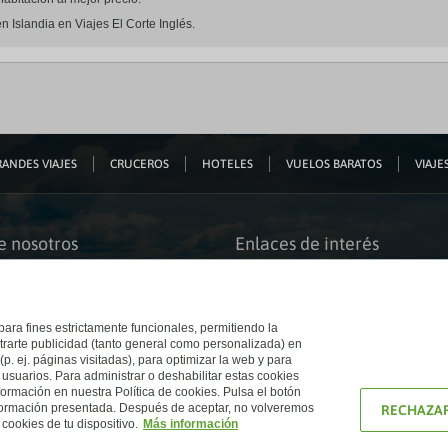
n Islandia en Viajes El Corte Inglés.
ANDES VIAJES
CRUCEROS
HOTELES
VUELOS BARATOS
VIAJES
e nosotros
Enlaces de interés
s somos
Guías de viaje
iación
Catálogos
bilidad
Auto check-in
o accesible
Condiciones Generales
 para fines estrictamente funcionales, permitiendo la
 El Corte Inglés
Política de privacidad
trarte publicidad (tanto general como personalizada) en
a con nosotros
Política de cookies
(p. ej. páginas visitadas), para optimizar la web y para
e Inglés
Accesibilidad
 usuarios. Para administrar o deshabilitar estas cookies
Ético
Empresas/ Grupos
ormación en nuestra Política de cookies. Pulsa el botón
nformación presentada. Después de aceptar, no volveremos
RECHAZAR
cookies de tu dispositivo.
Más información