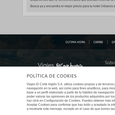
Busca ya y encuentra el mejor precio para tu hotel Urbanos e
ÚLTIMA HORA
CARIBE
GR
Sobr
Quiéne
POLÍTICA DE COOKIES
Financ
Sosteni
Turism
Viajes El Corte Inglés S.A. utiliza cookies propias y de terceros
Tarjeta
navegación en la web, así como para fines analíticos, para mos
Trabaj
base a un perfil elaborado a partir de tu hábitos de navegación 
El Cort
poder valorar las opiniones de los productos adquiridos por los
Canal 
haz click en Configuración de Cookies. Puedes obtener más inf
Aceptar Cookies para confirmar que has leído y aceptado la i
a mostrarte este mensaje, excepto en el caso de que borres las 
© Viajes El Corte Inglés 2026. Todos los derechos reservados