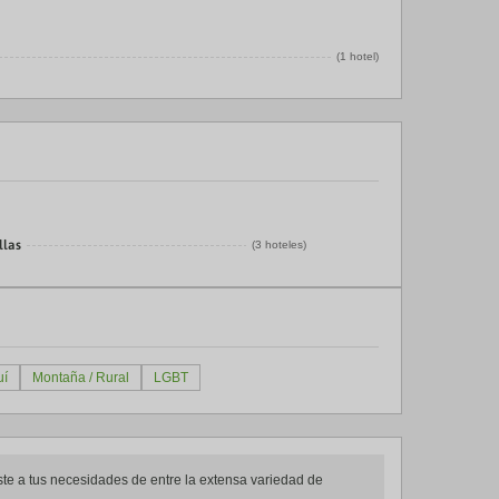
(1 hotel)
llas
(3 hoteles)
uí
Montaña / Rural
LGBT
uste a tus necesidades de entre la extensa variedad de