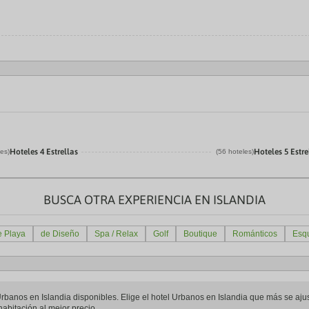
Hoteles 4 Estrellas
Hoteles 5 Estre
les)
(56 hoteles)
BUSCA OTRA EXPERIENCIA EN ISLANDIA
e Playa
de Diseño
Spa / Relax
Golf
Boutique
Románticos
Esq
l Urbanos en Islandia disponibles. Elige el hotel Urbanos en Islandia que más se aj
abitación al mejor precio.