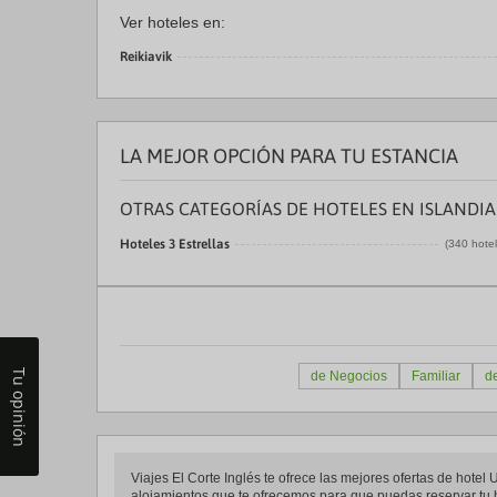
Ver hoteles en:
Reikiavik
LA MEJOR OPCIÓN PARA TU ESTANCIA
OTRAS CATEGORÍAS DE HOTELES EN ISLANDIA
Hoteles 3 Estrellas
(340 hote
Tu opinión
de Negocios
Familiar
d
Viajes El Corte Inglés te ofrece las mejores ofertas de hote
alojamientos que te ofrecemos para que puedas reservar tu h