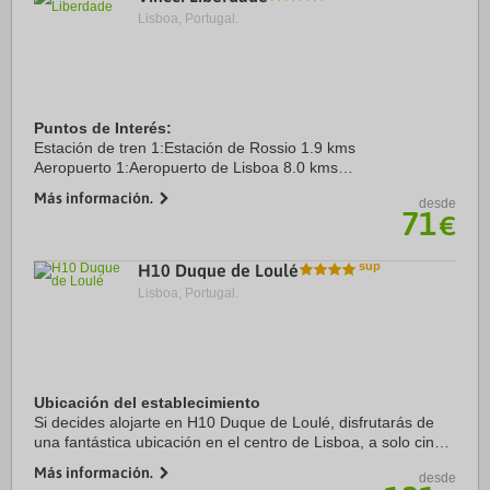
Lisboa, Portugal.
Puntos de Interés:
Estación de tren 1:Estación de Rossio 1.9 kms
Aeropuerto 1:Aeropuerto de Lisboa 8.0 kms
Recinto ferial 1:FIL, Feira Internacional de Lisboa 15.8 kms
Más información.
desde
Recinto ferial 2:CCL,Centro de Congressos de Lisboa 4.9 ...
71
€
H10 Duque de Loulé
Lisboa, Portugal.
Ubicación del establecimiento
Si decides alojarte en H10 Duque de Loulé, disfrutarás de
una fantástica ubicación en el centro de Lisboa, a solo cinco
minutos a pie de Avenida da Liberdade y Plaza Marqués de
Más información.
desde
Pombal. Además, este hotel ...