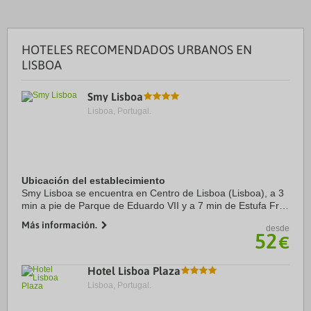
HOTELES RECOMENDADOS URBANOS EN
LISBOA
Smy Lisboa
Lisboa, Portugal.
Ubicación del establecimiento
Smy Lisboa se encuentra en Centro de Lisboa (Lisboa), a 3
min a pie de Parque de Eduardo VII y a 7 min de Estufa Fria.
Además, este hotel se encuentra a 0,7 km de Museo del
Más información.
desde
Agua de Lisboa y a 0,9 km de ...
52
€
Hotel Lisboa Plaza
Lisboa, Portugal.