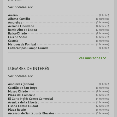
Ver hoteles en:
Areeiro
(1 hotel)
Alfama-Castillo
(8 hoteles)
Amoreiras
(6 hoteles)
Avenida Liberdade
(4 hoteles)
Barrio Alto de Lisboa
(2 hoteles)
Baixa-Chiado
(7 hoteles)
Cais do Sodré
(2 hoteles)
Castelo
(3 hoteles)
Marqués de Pombal
(4 hoteles)
Entrecampos-Campo Grande
(1 hotel)
Ver más zonas
LUGARES DE INTERÉS
Ver hoteles en:
Amoreiras (Lisbon)
(1 hotel)
Castillo de San Jorge
(3 hoteles)
Museo Chiado
(2 hoteles)
Plaza del Comercio
(2 hoteles)
El Corte Inglés Centro Comercial
(4 hoteles)
Avenida de la Libertad
(4 hoteles)
Lisboa Centro Ciudad
(7 hoteles)
Plaza Rossio
(3 hoteles)
Ascensor de Santa Justa Elevator
(3 hoteles)