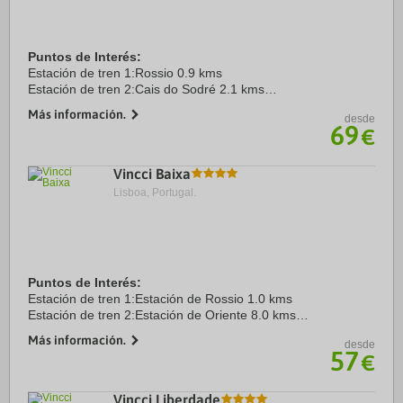
Puntos de Interés:
Estación de tren 1:Rossio 0.9 kms
Estación de tren 2:Cais do Sodré 2.1 kms
Aeropuerto 1:Humberto Delgado 7.0 kms
Más información.
desde
Puerto:Santa Apolonia 2.5 kms
69
€
Centro Ciudad:Avenida Liberdade 0.0 kms
Recinto ferial 1:FIL ...
Vincci Baixa
Lisboa, Portugal.
Puntos de Interés:
Estación de tren 1:Estación de Rossio 1.0 kms
Estación de tren 2:Estación de Oriente 8.0 kms
Aeropuerto 1:Aeropuerto de Lisboa 9.0 kms
Más información.
desde
Centro Ciudad:Ubicado en el centro 0.0 kms
57
€
Recinto ferial 1:FIL Feira ...
Vincci Liberdade