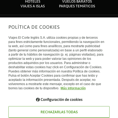
HOTELES
VUELOS BARATOS
VIAJES A ISLAS
PARQUES TEMÁTICOS
POLÍTICA DE COOKIES
Sobre nosotros
Quiénes somos
Viajes El Corte Inglés S.A. utiliza cookies propias y de terceros
Financiación
Enlaces de interés
para fines estrictamente funcionales, permitiendo la navegación en
Sostenibilidad
la web, así como para fines analíticos, para mostrarte publicidad
Turismo accesible
(tanto general como personalizada) en base a un perfil elaborado
Guías de viaje
Tarjeta El Corte Inglés
a partir de tu hábitos de navegación (p. ej. páginas visitadas), para
Catálogos
Trabaja con nosotros
Internacional
optimizar la web y para poder valorar las opiniones de los
Auto check-in
El Corte Inglés
productos adquiridos por los usuarios. Para administrar o
Condiciones Generales
Canal Ético
deshabilitar estas cookies haz click en Configuración de Cookies.
Política de privacidad
España
Política de cookies
Puedes obtener más información en nuestra Política de cookies.
Accesibilidad
Pulsa el botón Aceptar Cookies para confirmar que has leído y
Empresas/ Grupos
aceptado la información presentada. Después de aceptar, no
Visita nuestro blog
volveremos a mostrarte este mensaje, excepto en el caso de que
borres las cookies de tu dispositivo.
Más información
Blog de Viajes el Corte inglés
Configuración de cookies
RECHAZARLAS TODAS