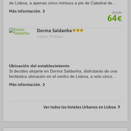
de Lisboa, a apenas cinco mintuos a pie de Catedral de
Lisboa y Plaza del Comercio. Además, este hotel se
Más información.
desde
encuentra a 0,3 km de Castillo de San Jorge ...
64
€
Dorma Saldanha
Lisboa, Portugal.
Ubicación del establecimiento
Si decides alojarte en Dorma Saldanha, disfrutarás de una
fantástica ubicación en el centro de Lisboa, a solo cinco
minutos en coche de Avenida da Liberdade y Plaza Rossio.
Más información.
Además, este hotel se encuentra ...
Ver todos los hoteles Urbanos en Lisboa