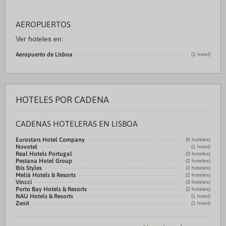
AEROPUERTOS
Ver hoteles en:
Aeropuerto de Lisboa
(1 hotel)
HOTELES POR CADENA
CADENAS HOTELERAS EN LISBOA
Eurostars Hotel Company
(9 hoteles)
Novotel
(1 hotel)
Real Hotels Portugal
(3 hoteles)
Pestana Hotel Group
(2 hoteles)
Ibis Styles
(2 hoteles)
Meliá Hotels & Resorts
(2 hoteles)
Vincci
(3 hoteles)
Porto Bay Hotels & Resorts
(2 hoteles)
NAU Hotels & Resorts
(1 hotel)
Zenit
(1 hotel)