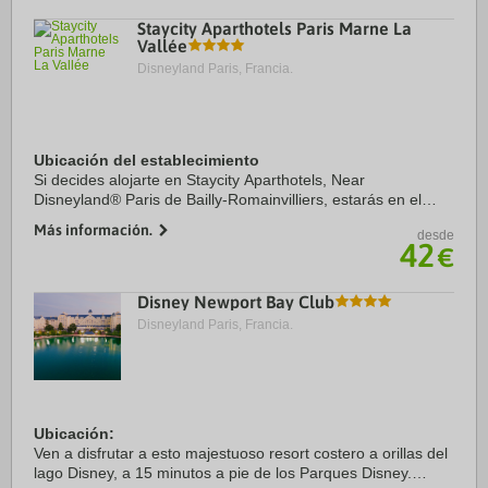
renovado hotel de 7 plantas con un estilo ...
Staycity Aparthotels Paris Marne La
Vallée
Disneyland Paris, Francia.
Ubicación del establecimiento
Si decides alojarte en Staycity Aparthotels, Near
Disneyland® Paris de Bailly-Romainvilliers, estarás en el
barrio de ocio y a menos de cinco minutos en coche de Val
Más información.
desde
d'Europe y La Vallée Village. Además, ...
42
€
Disney Newport Bay Club
Disneyland Paris, Francia.
Ubicación:
Ven a disfrutar a esto majestuoso resort costero a orillas del
lago Disney, a 15 minutos a pie de los Parques Disney.