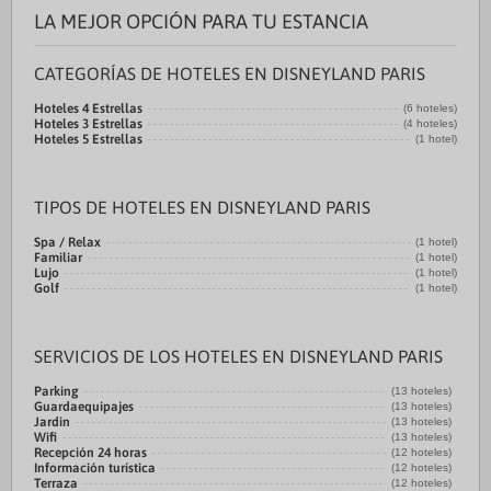
LA MEJOR OPCIÓN PARA TU ESTANCIA
CATEGORÍAS DE HOTELES EN DISNEYLAND PARIS
Hoteles 4 Estrellas
(6 hoteles)
Hoteles 3 Estrellas
(4 hoteles)
Hoteles 5 Estrellas
(1 hotel)
TIPOS DE HOTELES EN DISNEYLAND PARIS
Spa / Relax
(1 hotel)
Familiar
(1 hotel)
Lujo
(1 hotel)
Golf
(1 hotel)
SERVICIOS DE LOS HOTELES EN DISNEYLAND PARIS
Parking
(13 hoteles)
Guardaequipajes
(13 hoteles)
Jardin
(13 hoteles)
Wifi
(13 hoteles)
Recepción 24 horas
(12 hoteles)
Información turística
(12 hoteles)
Terraza
(12 hoteles)