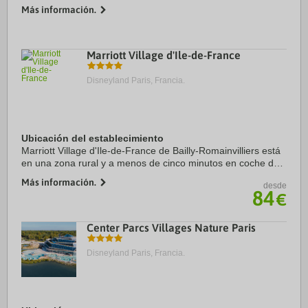
Más información.
Características del establecimiento:
¡Llamando a todos los amantes del mar! Dejad que el ...
Marriott Village d'Ile-de-France
Disneyland Paris, Francia.
Ubicación del establecimiento
Marriott Village d'Ile-de-France de Bailly-Romainvilliers está
en una zona rural y a menos de cinco minutos en coche de
Val d'Europe y Complejo de golf Golf Disneyland® Paris.
Más información.
desde
Además, este hotel para ...
84
€
Center Parcs Villages Nature Paris
Disneyland Paris, Francia.