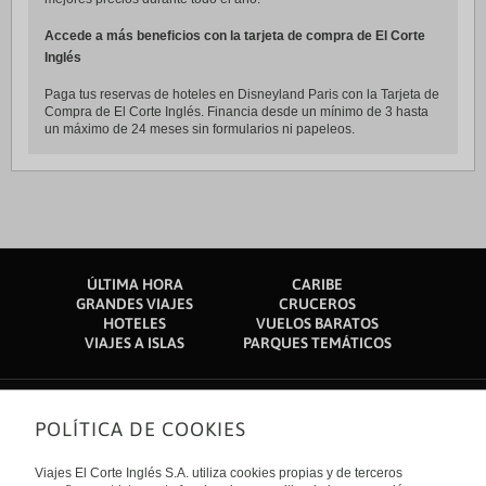
Accede a más beneficios con la tarjeta de compra de El Corte
Inglés
Paga tus reservas de hoteles en Disneyland Paris con la Tarjeta de
Compra de El Corte Inglés. Financia desde un mínimo de 3 hasta
un máximo de 24 meses sin formularios ni papeleos.
ÚLTIMA HORA
CARIBE
GRANDES VIAJES
CRUCEROS
HOTELES
VUELOS BARATOS
VIAJES A ISLAS
PARQUES TEMÁTICOS
POLÍTICA DE COOKIES
Sobre nosotros
Quiénes somos
Viajes El Corte Inglés S.A. utiliza cookies propias y de terceros