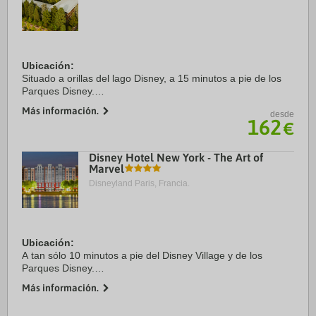
Ubicación:
Situado a orillas del lago Disney, a 15 minutos a pie de los
Parques Disney.
Más información.
desde
Características del establecimiento:
162
€
Relájate en pleno bosque en este hotel rústico rodeado de
árboles inspirado en los parques ...
Disney Hotel New York - The Art of
Marvel
Disneyland Paris, Francia.
Ubicación:
A tan sólo 10 minutos a pie del Disney Village y de los
Parques Disney.
Más información.
Características del establecimiento:
Libera todo el poder de los superhéroes Marvel en este