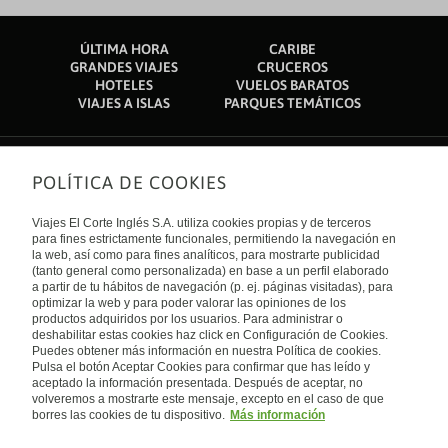
ÚLTIMA HORA
CARIBE
GRANDES VIAJES
CRUCEROS
HOTELES
VUELOS BARATOS
VIAJES A ISLAS
PARQUES TEMÁTICOS
POLÍTICA DE COOKIES
Sobre nosotros
Quiénes somos
Viajes El Corte Inglés S.A. utiliza cookies propias y de terceros
Financiación
Enlaces de interés
para fines estrictamente funcionales, permitiendo la navegación en
Sostenibilidad
la web, así como para fines analíticos, para mostrarte publicidad
Turismo accesible
(tanto general como personalizada) en base a un perfil elaborado
Guías de viaje
Tarjeta El Corte Inglés
a partir de tu hábitos de navegación (p. ej. páginas visitadas), para
Catálogos
Trabaja con nosotros
Internacional
optimizar la web y para poder valorar las opiniones de los
Auto check-in
El Corte Inglés
productos adquiridos por los usuarios. Para administrar o
Condiciones Generales
Canal Ético
deshabilitar estas cookies haz click en Configuración de Cookies.
Política de privacidad
España
Política de cookies
Puedes obtener más información en nuestra Política de cookies.
Accesibilidad
Pulsa el botón Aceptar Cookies para confirmar que has leído y
Empresas/ Grupos
aceptado la información presentada. Después de aceptar, no
Visita nuestro blog
volveremos a mostrarte este mensaje, excepto en el caso de que
borres las cookies de tu dispositivo.
Más información
Blog de Viajes el Corte inglés