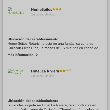
HomeSuites
Culiacan, México.
Ubicación del establecimiento
Home Suites Rotarismo está en una fantástica zona de
Culiacán (Tres Ríos), a menos de 15 minutos en coche de
Parque Las Riberas y Banorte Stadium. Además, este hotel
Más información.
se encuentra a 1,9 km de Forum Culiacán ...
Hotel La Riviera
Culiacan, México.
Ubicación del establecimiento
Si decides alojarte en Hotel La Riviera, te encontrarás en
una fantástica zona de Culiacán (Chapultepec), a solo 4 min