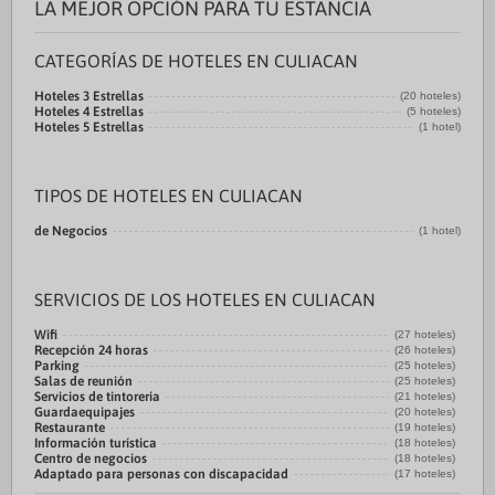
LA MEJOR OPCIÓN PARA TU ESTANCIA
CATEGORÍAS DE HOTELES EN CULIACAN
Hoteles 3 Estrellas
(20 hoteles)
Hoteles 4 Estrellas
(5 hoteles)
Hoteles 5 Estrellas
(1 hotel)
TIPOS DE HOTELES EN CULIACAN
de Negocios
(1 hotel)
SERVICIOS DE LOS HOTELES EN CULIACAN
Wifi
(27 hoteles)
Recepción 24 horas
(26 hoteles)
Parking
(25 hoteles)
Salas de reunión
(25 hoteles)
Servicios de tintorería
(21 hoteles)
Guardaequipajes
(20 hoteles)
Restaurante
(19 hoteles)
Información turística
(18 hoteles)
Centro de negocios
(18 hoteles)
Adaptado para personas con discapacidad
(17 hoteles)