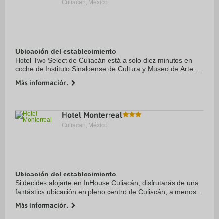
Culiacan, México.
Ubicación del establecimiento
Hotel Two Select de Culiacán está a solo diez minutos en
coche de Instituto Sinaloense de Cultura y Museo de Arte de
Sinaloa. Además, este hotel se encuentra a 6,3 km de
Más información.
Jardín Botánico de Culiacán y a 6,5 ...
Hotel Monterreal
Culiacan, México.
Ubicación del establecimiento
Si decides alojarte en InHouse Culiacán, disfrutarás de una
fantástica ubicación en pleno centro de Culiacán, a menos
de cinco minutos en coche de Palacio Municipal y Zoológico
Más información.
de Culiacán. Además, este ...