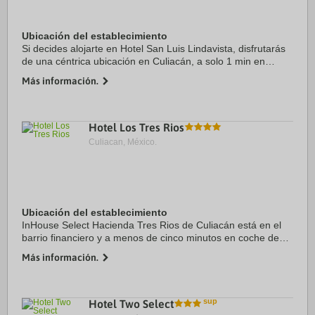
Ubicación del establecimiento
Si decides alojarte en Hotel San Luis Lindavista, disfrutarás
de una céntrica ubicación en Culiacán, a solo 1 min en
coche de La Lomita y 5 min de Catedral y basílica de
Más información.
Nuestra Señora del Rosario. Además, ...
Hotel Los Tres Rios
Culiacan, México.
Ubicación del establecimiento
InHouse Select Hacienda Tres Rios de Culiacán está en el
barrio financiero y a menos de cinco minutos en coche de
Parque Las Riberas y Banorte Stadium. Además, este hotel
Más información.
se encuentra a 3 km de Forum ...
Hotel Two Select