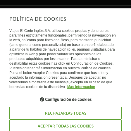
POLÍTICA DE COOKIES
Sobre nosotros
Quiénes somos
Viajes El Corte Inglés S.A. utiliza cookies propias y de terceros
Financiación
Enlaces de interés
para fines estrictamente funcionales, permitiendo la navegación en
Sostenibilidad
la web, así como para fines analíticos, para mostrarte publicidad
Turismo accesible
(tanto general como personalizada) en base a un perfil elaborado
Guías de viaje
Tarjeta El Corte Inglés
a partir de tu hábitos de navegación (p. ej. páginas visitadas), para
Catálogos
Trabaja con nosotros
Internacional
optimizar la web y para poder valorar las opiniones de los
Auto check-in
El Corte Inglés
productos adquiridos por los usuarios. Para administrar o
Condiciones Generales
Canal Ético
deshabilitar estas cookies haz click en Configuración de Cookies.
Política de privacidad
España
Política de cookies
Puedes obtener más información en nuestra Política de cookies.
Accesibilidad
Pulsa el botón Aceptar Cookies para confirmar que has leído y
Empresas/ Grupos
aceptado la información presentada. Después de aceptar, no
Visita nuestro blog
volveremos a mostrarte este mensaje, excepto en el caso de que
borres las cookies de tu dispositivo.
Más información
Blog de Viajes el Corte inglés
Configuración de cookies
RECHAZARLAS TODAS
ACEPTAR TODAS LAS COOKIES