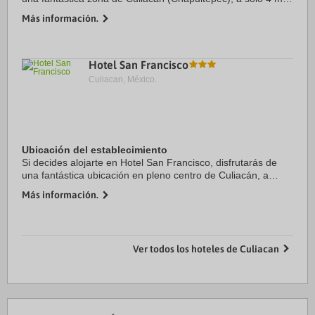
a pie de Parque Las Riberas y 6 de Instituto Sinaloense de
Más información.
Cultura. Además, este hotel ...
Hotel San Francisco
Culiacan, México.
Ubicación del establecimiento
Si decides alojarte en Hotel San Francisco, disfrutarás de
una fantástica ubicación en pleno centro de Culiacán, a
menos de cinco minutos a pie de Catedral y basílica de
Más información.
Nuestra Señora del Rosario y ...
Ver todos los hoteles de Culiacan