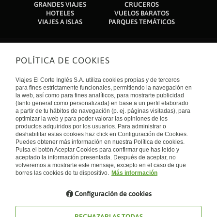
GRANDES VIAJES
CRUCEROS
HOTELES
VUELOS BARATOS
VIAJES A ISLAS
PARQUES TEMÁTICOS
POLÍTICA DE COOKIES
Sobre nosotros
Quiénes somos
Viajes El Corte Inglés S.A. utiliza cookies propias y de terceros
Financiación
Enlaces de interés
para fines estrictamente funcionales, permitiendo la navegación en
Sostenibilidad
la web, así como para fines analíticos, para mostrarte publicidad
Turismo accesible
(tanto general como personalizada) en base a un perfil elaborado
Guías de viaje
Tarjeta El Corte Inglés
a partir de tu hábitos de navegación (p. ej. páginas visitadas), para
Catálogos
Trabaja con nosotros
Internacional
optimizar la web y para poder valorar las opiniones de los
Auto check-in
El Corte Inglés
productos adquiridos por los usuarios. Para administrar o
Condiciones Generales
Canal Ético
deshabilitar estas cookies haz click en Configuración de Cookies.
Política de privacidad
España
Política de cookies
Puedes obtener más información en nuestra Política de cookies.
Accesibilidad
Pulsa el botón Aceptar Cookies para confirmar que has leído y
Empresas/ Grupos
aceptado la información presentada. Después de aceptar, no
Visita nuestro blog
volveremos a mostrarte este mensaje, excepto en el caso de que
borres las cookies de tu dispositivo.
Más información
Blog de Viajes el Corte inglés
Configuración de cookies
RECHAZARLAS TODAS