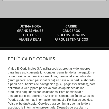
ÚLTIMA HORA
CARIBE
GRANDES VIAJES
CRUCEROS
HOTELES
VUELOS BARATOS
VIAJES A ISLAS
PARQUES TEMÁTICOS
POLÍTICA DE COOKIES
Sobre nosotros
Quiénes somos
Viajes El Corte Inglés S.A. utiliza cookies propias y de terceros
Financiación
Enlaces de interés
para fines estrictamente funcionales, permitiendo la navegación en
Sostenibilidad
la web, así como para fines analíticos, para mostrarte publicidad
Turismo accesible
(tanto general como personalizada) en base a un perfil elaborado
Guías de viaje
Tarjeta El Corte Inglés
a partir de tu hábitos de navegación (p. ej. páginas visitadas), para
Catálogos
Trabaja con nosotros
Internacional
optimizar la web y para poder valorar las opiniones de los
Auto check-in
El Corte Inglés
productos adquiridos por los usuarios. Para administrar o
Condiciones Generales
Canal Ético
deshabilitar estas cookies haz click en Configuración de Cookies.
Política de privacidad
España
Política de cookies
Puedes obtener más información en nuestra Política de cookies.
Accesibilidad
Pulsa el botón Aceptar Cookies para confirmar que has leído y
Empresas/ Grupos
aceptado la información presentada. Después de aceptar, no