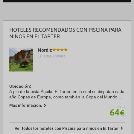
HOTELES RECOMENDADOS CON PISCINA PARA
NIÑOS EN EL TARTER
Nordic
El Tarter, Andorra.
Ubicación:
A pie de la pista Águila, El Tarter, en la cual se disputan cada
año Copas de Europa, como también la Copa del Mundo de
esquí alpino en 2016. El hotel está ubicado a 10 m de la
Más información.
desde
telesilla y a 200 m esquiando del ...
64
€
Ver todos los hoteles con Piscina para niños en El Tarter