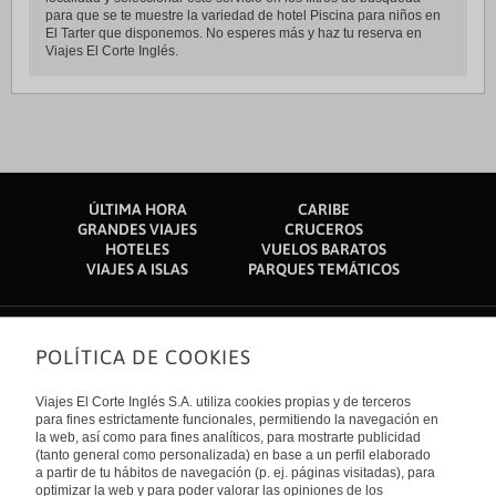
para que se te muestre la variedad de hotel Piscina para niños en
El Tarter que disponemos. No esperes más y haz tu reserva en
Viajes El Corte Inglés.
ÚLTIMA HORA
CARIBE
GRANDES VIAJES
CRUCEROS
HOTELES
VUELOS BARATOS
VIAJES A ISLAS
PARQUES TEMÁTICOS
POLÍTICA DE COOKIES
Sobre nosotros
Quiénes somos
Viajes El Corte Inglés S.A. utiliza cookies propias y de terceros
Financiación
Enlaces de interés
para fines estrictamente funcionales, permitiendo la navegación en
Sostenibilidad
la web, así como para fines analíticos, para mostrarte publicidad
Turismo accesible
(tanto general como personalizada) en base a un perfil elaborado
Guías de viaje
Tarjeta El Corte Inglés
a partir de tu hábitos de navegación (p. ej. páginas visitadas), para
Catálogos
Trabaja con nosotros
Internacional
optimizar la web y para poder valorar las opiniones de los
Auto check-in