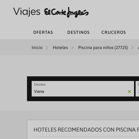
OFERTAS
DESTINOS
CRUCEROS
Inicio
Hoteles
Piscina para niños (27725)
Destino
N
fo
to
in
wi
th
HOTELES RECOMENDADOS CON PISCINA P
ca
a
se