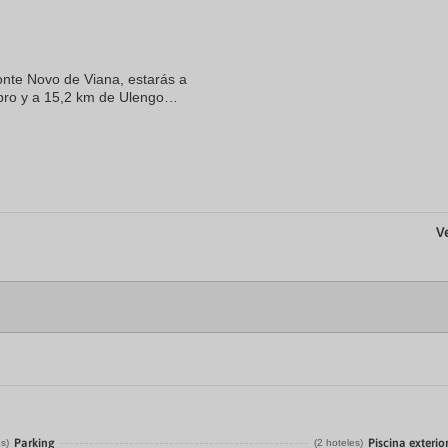
a
te.
date.
ress
Press
e
the
zonte Novo de Viana, estarás a
estion
question
ark
mark
ro y a 15,2 km de Ulengo
ey
key
el se encuentra a 15,5 km de
to
t
get
e
the
eyboard
keyboard
ortcuts
shortcuts
r
for
hanging
changing
V
tes.
dates.
Parking
Piscina exterio
es)
(2 hoteles)