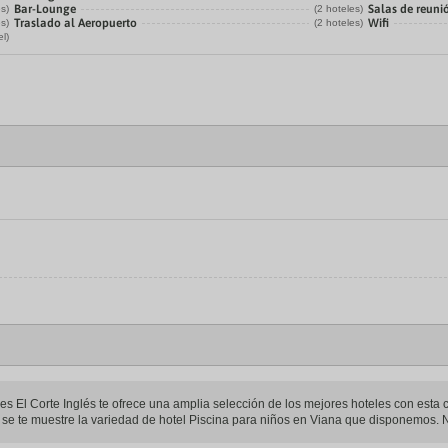
Bar-Lounge
Salas de reuni
es)
(2 hoteles)
Traslado al Aeropuerto
Wifi
es)
(2 hoteles)
el)
s El Corte Inglés te ofrece una amplia selección de los mejores hoteles con esta car
e se te muestre la variedad de hotel Piscina para niños en Viana que disponemos. N