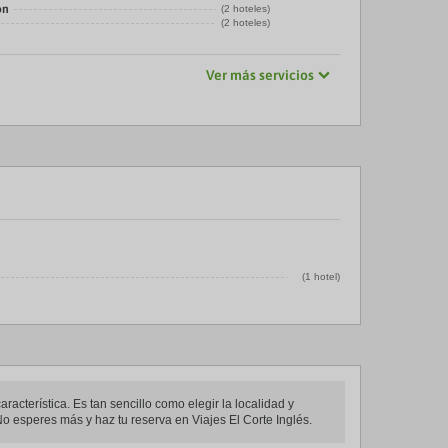
ón
(2 hoteles)
(2 hoteles)
Ver más servicios
(1 hotel)
acterística. Es tan sencillo como elegir la localidad y
o esperes más y haz tu reserva en Viajes El Corte Inglés.