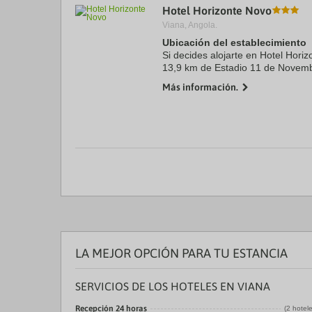
Hotel Horizonte Novo
a
da
Viana, Angola.
P
Ubicación del establecimiento
th
Si decides alojarte en Hotel Hori
qu
m
13,9 km de Estadio 11 de Novemb
k
Center Glakeni. Además, este hot
Más información.
to
Pabellón multiusos y a ...
ge
th
k
sh
fo
c
da
LA MEJOR OPCIÓN PARA TU ESTANCIA
SERVICIOS DE LOS HOTELES EN VIANA
Recepción 24 horas
(2 hotel