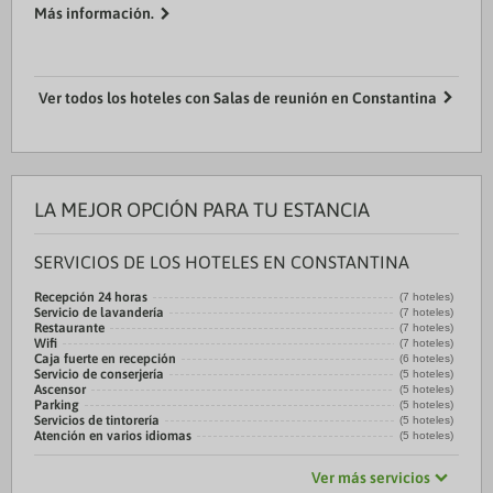
baño privado está provisto de bañera profunda y artículos
Más información.
de higiene personal gratuitos. Entre las ...
Ver todos los hoteles con Salas de reunión en Constantina
LA MEJOR OPCIÓN PARA TU ESTANCIA
SERVICIOS DE LOS HOTELES EN CONSTANTINA
Recepción 24 horas
(7 hoteles)
Servicio de lavandería
(7 hoteles)
Restaurante
(7 hoteles)
Wifi
(7 hoteles)
Caja fuerte en recepción
(6 hoteles)
Servicio de conserjería
(5 hoteles)
Ascensor
(5 hoteles)
Parking
(5 hoteles)
Servicios de tintorería
(5 hoteles)
Atención en varios idiomas
(5 hoteles)
Ver más servicios