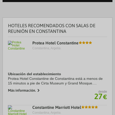
HOTELES RECOMENDADOS CON SALAS DE
REUNIÓN EN CONSTANTINA
Protea Hotel Constantine
Constantina, Argelia.
Ubicación del establecimiento
Protea Hotel Constantine de Constantina está a menos de
15 minutos a pie de Cirta Museum y Grand Mosque.
Además, este hotel se encuentra a 1,4 km de Palacio de
Más información.
desde
Ahmed Bey y a 1,9 km de Mellah Slimane Bridge ...
27
€
Constantine Marriott Hotel
Constantina, Argelia.