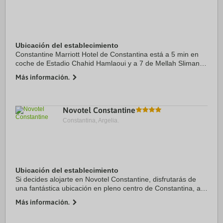
Ubicación del establecimiento
Constantine Marriott Hotel de Constantina está a 5 min en
coche de Estadio Chahid Hamlaoui y a 7 de Mellah Slimane
Bridge & Lift. Además, este hotel de lujo se encuentra a 4,1
Más información.
km de Mezquita Emir Abdel ...
Novotel Constantine
Constantina, Argelia.
Ubicación del establecimiento
Si decides alojarte en Novotel Constantine, disfrutarás de
una fantástica ubicación en pleno centro de Constantina, a
menos de diez minutos a pie de Grand Mosque y Cirta
Más información.
Museum. Además, este hotel se ...