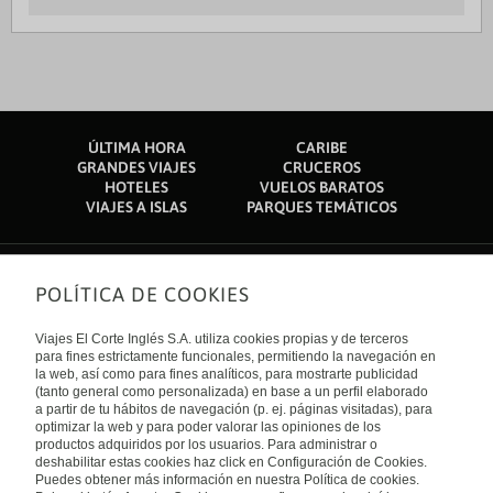
ÚLTIMA HORA
CARIBE
GRANDES VIAJES
CRUCEROS
HOTELES
VUELOS BARATOS
VIAJES A ISLAS
PARQUES TEMÁTICOS
POLÍTICA DE COOKIES
Sobre nosotros
Quiénes somos
Viajes El Corte Inglés S.A. utiliza cookies propias y de terceros
Financiación
Enlaces de interés
para fines estrictamente funcionales, permitiendo la navegación en
Sostenibilidad
la web, así como para fines analíticos, para mostrarte publicidad
Turismo accesible
(tanto general como personalizada) en base a un perfil elaborado
Guías de viaje
Tarjeta El Corte Inglés
a partir de tu hábitos de navegación (p. ej. páginas visitadas), para
Catálogos
Trabaja con nosotros
Internacional
optimizar la web y para poder valorar las opiniones de los
Auto check-in
El Corte Inglés
productos adquiridos por los usuarios. Para administrar o
Condiciones Generales
Canal Ético
deshabilitar estas cookies haz click en Configuración de Cookies.
Política de privacidad
España
Política de cookies
Puedes obtener más información en nuestra Política de cookies.